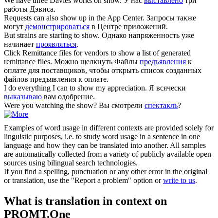
We have three Davies works on
show
.
У нас
выставлено
три
работы Дэвиса.
Requests can also
show
up in the App Center.
Запросы также
могут
демонстрироваться
в Центре приложений.
But strains are starting to
show
.
Однако напряженность уже
начинает
проявляться
.
Click Remittance files for vendors to
show
a list of generated
remittance files.
Можно щелкнуть Файлы
предъявления
к
оплате для поставщиков, чтобы открыть список созданных
файлов предъявления к оплате.
I do everything I can to
show
my appreciation.
Я всячески
выказываю
вам одобрение.
Were you watching the
show
?
Вы смотрели
спектакль
?
Examples of word usage in different contexts are provided solely for
linguistic purposes, i.e. to study word usage in a sentence in one
language and how they can be translated into another. All samples
are automatically collected from a variety of publicly available open
sources using bilingual search technologies.
If you find a spelling, punctuation or any other error in the original
or translation, use the "Report a problem" option or
write to us
.
What is translation in context on
PROMT.One