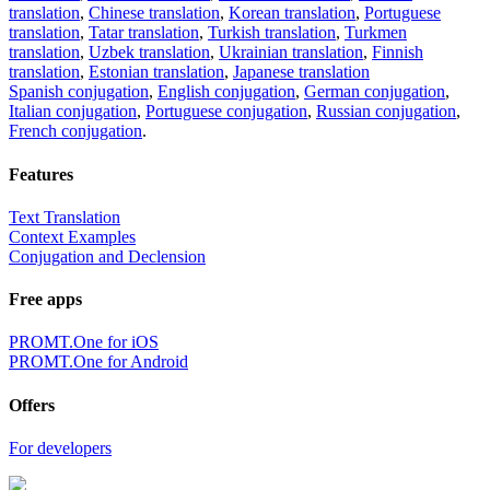
translation
,
Chinese translation
,
Korean translation
,
Portuguese
translation
,
Tatar translation
,
Turkish translation
,
Turkmen
translation
,
Uzbek translation
,
Ukrainian translation
,
Finnish
translation
,
Estonian translation
,
Japanese translation
Spanish conjugation
,
English conjugation
,
German conjugation
,
Italian conjugation
,
Portuguese conjugation
,
Russian conjugation
,
French conjugation
.
Features
Text Translation
Context Examples
Conjugation and Declension
Free apps
PROMT.One for iOS
PROMT.One for Android
Offers
For developers