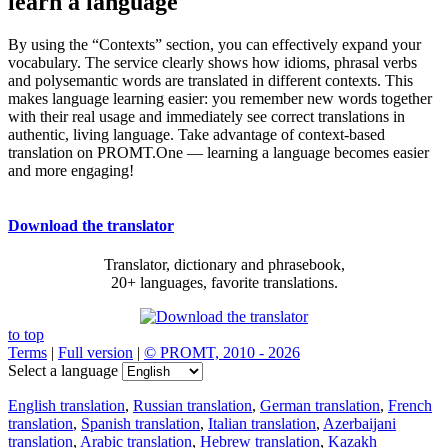
learn a language
By using the “Contexts” section, you can effectively expand your
vocabulary. The service clearly shows how idioms, phrasal verbs
and polysemantic words are translated in different contexts. This
makes language learning easier: you remember new words together
with their real usage and immediately see correct translations in
authentic, living language. Take advantage of context-based
translation on PROMT.One — learning a language becomes easier
and more engaging!
Download the translator
Translator, dictionary and phrasebook,
20+ languages, favorite translations.
to top
Terms
|
Full version
|
© PROMT, 2010 - 2026
Select a language
English translation
,
Russian translation
,
German translation
,
French
translation
,
Spanish translation
,
Italian translation
,
Azerbaijani
translation
,
Arabic translation
,
Hebrew translation
,
Kazakh