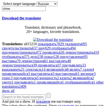
Select target language
Download the translator
Translator, dictionary and phrasebook,
20+ languages, favorite translations.
Translations:
all
15216
показывать
7829
указывать
695
свидетельствовать
637
шоу
629
отображать
494
продемонстрировать
472
проявлять
426
демонстрировать
419
отображаться
375
дело
238
показ
128
представление
95
выставка
70
демонстрация
61
выставлять
48
демонстрироваться
39
проявляться
37
предъявлять
33
выказывать
21
спектакль
14
являющийся
8
являть
7
салон
4
проявляющийся
3
выставляться
3
выставочный
3
зрелище
3
сеанс
3
предъявляться
3
внешность
2
казать
2
являвшийся
2
смотр
1
предьявлять
1
проявлявшийся
1
отображающийся
1
other
translations
2409
show all
And put on a
show
.
И
покажем
им настоящее шоу.
The colors
show
the continent.
Цвет
указывает
на континент, где