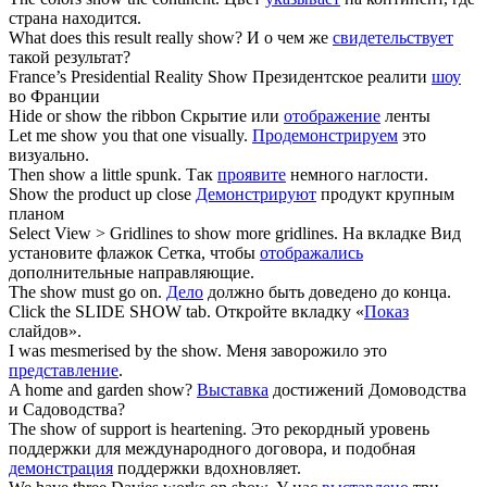
страна находится.
What does this result really
show
?
И о чем же
свидетельствует
такой результат?
France’s Presidential Reality
Show
Президентское реалити
шоу
во Франции
Hide or
show
the ribbon
Скрытие или
отображение
ленты
Let me
show
you that one visually.
Продемонстрируем
это
визуально.
Then
show
a little spunk.
Так
проявите
немного наглости.
Show
the product up close
Демонстрируют
продукт крупным
планом
Select View > Gridlines to
show
more gridlines.
На вкладке Вид
установите флажок Сетка, чтобы
отображались
дополнительные направляющие.
The
show
must go on.
Дело
должно быть доведено до конца.
Click the SLIDE
SHOW
tab.
Откройте вкладку «
Показ
слайдов».
I was mesmerised by the
show
.
Меня заворожило это
представление
.
A home and garden
show
?
Выставка
достижений Домоводства
и Садоводства?
The
show
of support is heartening.
Это рекордный уровень
поддержки для международного договора, и подобная
демонстрация
поддержки вдохновляет.