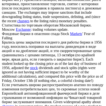
котировки, приостановление торговли, снятие с котировки
(после последних поправок в правила листинга) и денежные
санкции.
The exchanges may impose sanctions that include
downgrading listing status, trade suspensions, delisting, and (since
the recent
changes
to the listing rules) monetary penalties.
Статистика по торговым оборотам Московской
биржи
.
Moscow
Exchange
: trading volumes update.
Фондовые
биржи
в опасении спада
Stock
Markets
’ Fear of
Falling
Брались цены закрытия последнего дня работы
биржи
в 1956
году, вносились поправки на выплаты дивидендов в виде
акций и на дробление акций, и эти скорректированные цены
сравнивались с ценами пятницы, 13 октября (по крайней
мере, яркая дата, если говорить о закрытии бирж!).
Each
student looked up the closing price as of the last day of business of
1956, adjusted the
stock
dividends and stock splits (rights were
ignored as not having sufficient impact to be worthy of the
additional calculations), and compared this price with the price as of
Friday, October 13th (if nothing else, a colorful closing date!)
Если учитывать широко распространённую апатию по поводу
изменения потребительских цен, то скромные успехи новой
Европейской антиинфляционной фьючерсной
биржи
в деле
страхования от возможной инфляции на Чикагской товарной
бирже заслуживают внимания.
Given widespread apathy about