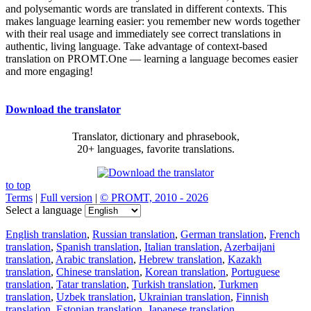
and polysemantic words are translated in different contexts. This
makes language learning easier: you remember new words together
with their real usage and immediately see correct translations in
authentic, living language. Take advantage of context-based
translation on PROMT.One — learning a language becomes easier
and more engaging!
Download the translator
Translator, dictionary and phrasebook,
20+ languages, favorite translations.
to top
Terms
|
Full version
|
© PROMT, 2010 - 2026
Select a language
English translation
,
Russian translation
,
German translation
,
French
translation
,
Spanish translation
,
Italian translation
,
Azerbaijani
translation
,
Arabic translation
,
Hebrew translation
,
Kazakh
translation
,
Chinese translation
,
Korean translation
,
Portuguese
translation
,
Tatar translation
,
Turkish translation
,
Turkmen
translation
,
Uzbek translation
,
Ukrainian translation
,
Finnish
translation
,
Estonian translation
,
Japanese translation