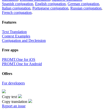
Spanish conjugation
,
English conjugation
,
German conjugation
,
Italian conjugation
,
Portuguese conjugation
,
Russian conjugation
,
French conjugation
.
Features
Text Translation
Context Examples
Conjugation and Declension
Free apps
PROMT.One for iOS
PROMT.One for Android
Offers
For developers
Copy text
Copy translation
Report an issue