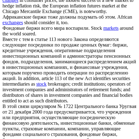
changes
in consumer prices, the modest success of a new market to
hedge inflation risk, the European inflation futures market at the
Chicago Mercantile Exchange (CME), is noteworthy.
Африканские
биржи
тоже должны подумать об этом.
African
exchanges
should consider it, too.
Фондовые
биржи
всего мира воспарили.
Stock
markets
around
the world soared.
Вместе с тем в статье 113 нового Закона определяются
следующие посредники по продаже ценных бумаг:
биржи
,
кредитные учреждения, оперативные подразделения
инвестиционных компаний и администраторы пенсионных
фондов, подразделения, занимающиеся распределением акций
в инвестиционных компаниях, и финансовые учреждения,
которым поручено проводить операции по распределению
акций.
In addition, article 113 of the new Act identifies securities
intermediaries as
stock
brokerages; credit institutions; operators of
investment companies and administrators of retirement funds; and
distributors of shares in investment companies and financial bodies
entitled to act as such distributors.
В этой связи циркуляром № 1722 Центрального банка Уругвая
от 21 декабря 2000 года предусматривается, что учреждения
или предприятия, осуществляющие посредническую
финансовую деятельность, инвестиционные банки, обменные
пункты, страховые компании, компании, управляющие
фондами социального страхования, фондовые
биржи
,