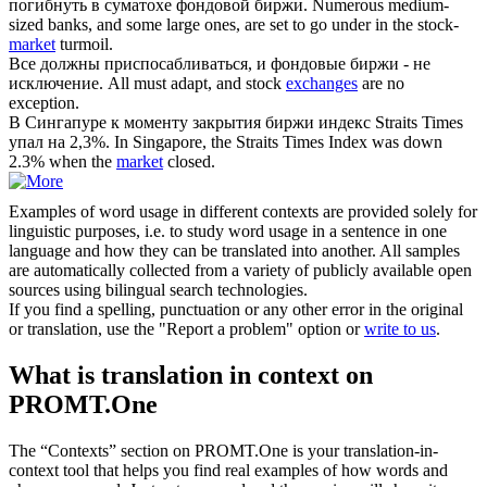
погибнуть в суматохе фондовой
биржи
.
Numerous medium-
sized banks, and some large ones, are set to go under in the stock-
market
turmoil.
Все должны приспосабливаться, и фондовые
биржи
- не
исключение.
All must adapt, and stock
exchanges
are no
exception.
В Сингапуре к моменту закрытия
биржи
индекс Straits Times
упал на 2,3%.
In Singapore, the Straits Times Index was down
2.3% when the
market
closed.
Examples of word usage in different contexts are provided solely for
linguistic purposes, i.e. to study word usage in a sentence in one
language and how they can be translated into another. All samples
are automatically collected from a variety of publicly available open
sources using bilingual search technologies.
If you find a spelling, punctuation or any other error in the original
or translation, use the "Report a problem" option or
write to us
.
What is translation in context on
PROMT.One
The “Contexts” section on PROMT.One is your translation-in-
context tool that helps you find real examples of how words and