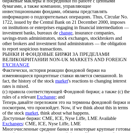
биржевые маклеры и посредники по работе с ценными
бумагами, а также компании, управляющие
инвестиционными фондами, обязаны представлять
информацию о подозрительных операциях.
Thus, Circular No.
1722, issued by the Central Bank on 21 December 2000, imposes
on institutions or enterprises engaging in financial intermediation —
investment banks, bureaux de
change
, insurance companies,
savings-trusts administrators, stock exchanges, stockbrokers and
other brokers and investment fund administrators — the obligation
to report suspicious transactions.
РЫНКИ И ФОНДОВЫЕ
БИРЖИ
ЗА ПРЕДЕЛАМИ
ВЕЛИКОБРИТАНИИ
NON-UK MARKETS AND FOREIGN
EXCHANGE
Фактически, история реакции фондовой
биржи
на
изменяющиеся процентные ставки является смешанной.
In
fact, the history of the stock
market
's reactions to changing interest
rates is mixed.
(c) правила соответствующей Фондовой
биржи
; а также
(c) the
rules of a relevant
Exchange
; and
Теперь давайте переложим это на термины фондовой
биржи
и
посмотрим, что произойдет.
Now, if we think about this in terms
of the stock
market
, think about what happens.
Доступные
биржи
: CME, ICE, Nyse Liffe, LME
Available
Exchanges
: CME, ICE, Nyse Liffe, LME
Многочисленные средние банки и некоторые крупные готовы