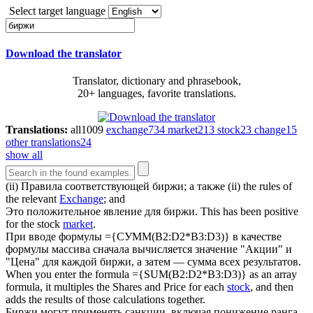
Select target language
Download the translator
Translator, dictionary and phrasebook,
20+ languages, favorite translations.
Translations:
all
1009
exchange
734
market
213
stock
23
change
15
other translations
24
show all
(ii) Правила соответствующей
биржи
; а также
(ii) the rules of
the relevant
Exchange
; and
Это положительное явление для
биржи
.
This has been positive
for the stock
market
.
При вводе формулы ={СУММ(B2:D2*B3:D3)} в качестве
формулы массива сначала вычисляется значение "Акции" и
"Цена" для каждой
биржи
, а затем — сумма всех результатов.
When you enter the formula ={SUM(B2:D2*B3:D3)} as an array
formula, it multiples the Shares and Price for each
stock
, and then
adds the results of those calculations together.
Биржи
могут применять санкции, включая понижение ранга