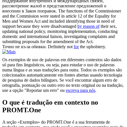
поддержание внутренних и международных связей,
рассмотрение жалоб и представление предложений о
внесении в Закон поправок.
The functions of the Commissioner
and the Commission were stated in article 12 of the Equality for
Men and Women Act and included identifying those in need of
support because they were disadvantaged
by reason of
their sex,
updating national policy, monitoring implementation, conducting
domestic and international liaison, investigating complaints and
submitting proposals for the amendment of the Act.
Точно не
из-за
обивки.
Definitely not
for
the upholstery.
Os exemplos de uso de palavras em diferentes contextos são dados
só para fins linguísticos, ou seja, para estudar o uso de palavras
numa língua e as suas traduções para outra. Todos os exemplos são
colecionados automaticamente em fontes abertas usando tecnologia
de pesquisa de dados bilíngues. Se você encontrar algum erro de
ortografia, pontuação ou outro erro no texto original ou na tradução,
use a opção "Reportar um erro" ou
escreva para nós
.
O que é tradução em contexto no
PROMT.One
A seção «Exemplos» do PROMT.One é a sua ferramenta de