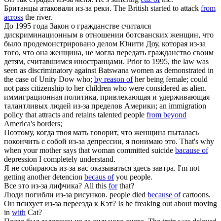
Британцы атаковали
из-за
реки.
The British started to attack
from
across
the river.
До 1995 года Закон о гражданстве считался
дискриминационным в отношении ботсванских женщин, что
было продемонстрировано делом Юнити Доу, которая
из-за
того, что она женщина, не могла передать гражданство своим
детям, считавшимся иностранцами.
Prior to 1995, the law was
seen as discriminatory against Batswana women as demonstrated in
the case of Unity Dow who;
by reason of
her being female; could
not pass citizenship to her children who were considered as alien.
иммиграционная политика, привлекающая и удерживающая
талантливых людей
из-за
пределов Америки;
an immigration
policy that attracts and retains talented people
from beyond
America's borders;
Поэтому, когда твоя мать говорит, что женщина пыталась
покончить с собой
из-за
депрессии, я понимаю это.
That's why
when your mother says that woman committed suicide
bacause of
depression I completely understand.
Я не собираюсь
из-за
вас оказываться здесь завтра.
I'm not
getting another detencion
becaus of
you people.
Все это
из-за
лифчика?
All this
for
that?
Люди погибли
из-за
рисунков.
people died
because of
cartoons.
Он психует
из-за
переезда к Кэт?
Is he freaking out about moving
in
with
Cat?