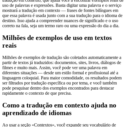
tradução em contexto, que ajuda você a encontrar exemplos reais de
uso de palavras e expressões. Basta digitar uma palavra e o serviço
mostrará a tradução em contexto — frases de fontes bilíngues em
que essa palavra é usada junto com a sua tradução para o idioma de
destino. Isso ajuda a compreender nuances de significado e o uso
correto na fala, seja um termo raro ou uma expressão do dia a dia.
Milhões de exemplos de uso em textos
reais
Milhões de exemplos de tradução são coletados automaticamente a
partir de textos já traduzidos: documentos, sites, livros, diálogos de
filmes e muito mais. Assim, você pode ver uma palavra em
diferentes situações — desde um estilo formal e profissional até a
linguagem coloquial. Para maior comodidade, os resultados podem
ser filtrados por tradução específica ou por tema, e você também
pode pesquisar dentro dos exemplos encontrados para destacar
rapidamente o contexto de que precisa.
Como a tradução em contexto ajuda no
aprendizado de idiomas
Ao usar a seção «Contextos», você expande seu vocabulário de