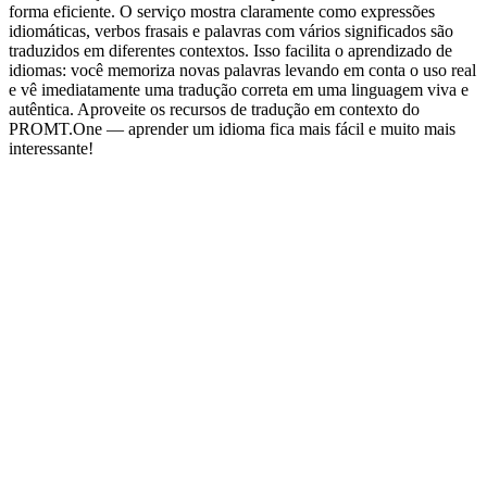
forma eficiente. O serviço mostra claramente como expressões
idiomáticas, verbos frasais e palavras com vários significados são
traduzidos em diferentes contextos. Isso facilita o aprendizado de
idiomas: você memoriza novas palavras levando em conta o uso real
e vê imediatamente uma tradução correta em uma linguagem viva e
autêntica. Aproveite os recursos de tradução em contexto do
PROMT.One — aprender um idioma fica mais fácil e muito mais
interessante!