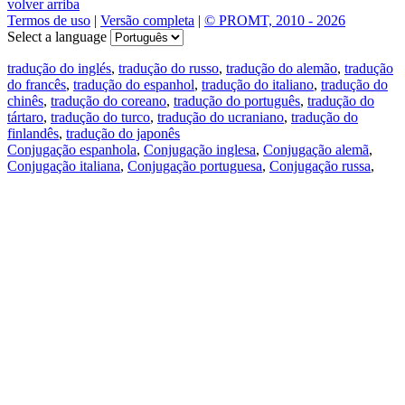
volver arriba
Termos de uso
|
Versão completa
|
© PROMT, 2010 - 2026
Select a language
tradução do inglés
,
tradução do russo
,
tradução do alemão
,
tradução
do francês
,
tradução do espanhol
,
tradução do italiano
,
tradução do
chinês
,
tradução do coreano
,
tradução do português
,
tradução do
tártaro
,
tradução do turco
,
tradução do ucraniano
,
tradução do
finlandês
,
tradução do japonês
Conjugação espanhola
,
Conjugação inglesa
,
Conjugação alemã
,
Conjugação italiana
,
Conjugação portuguesa
,
Conjugação russa
,
Conjugação francesa
.
Recursos
Tradução do texto
Exempos de contexto
Conjugação e declinação
Aplicativos gratuitos
PROMT.One para iOS
PROMT.One para Android