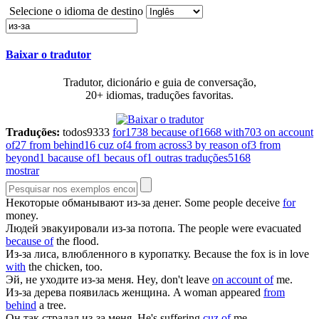
Selecione o idioma de destino
Baixar o tradutor
Tradutor, dicionário e guia de conversação,
20+ idiomas, traduções favoritas.
Traduções:
todos
9333
for
1738
because of
1668
with
703
on account
of
27
from behind
16
cuz of
4
from across
3
by reason of
3
from
beyond
1
bacause of
1
becaus of
1
outras traduções
5168
mostrar
Некоторые обманывают
из-за
денег.
Some people deceive
for
money.
Людей эвакуировали
из-за
потопа.
The people were evacuated
because of
the flood.
Из-за
лиса, влюбленного в куропатку.
Because the fox is in love
with
the chicken, too.
Эй, не уходите
из-за
меня.
Hey, don't leave
on account of
me.
Из-за
дерева появилась женщина.
A woman appeared
from
behind
a tree.
Он так страдал
из-за
меня.
He's suffering
cuz of
me.