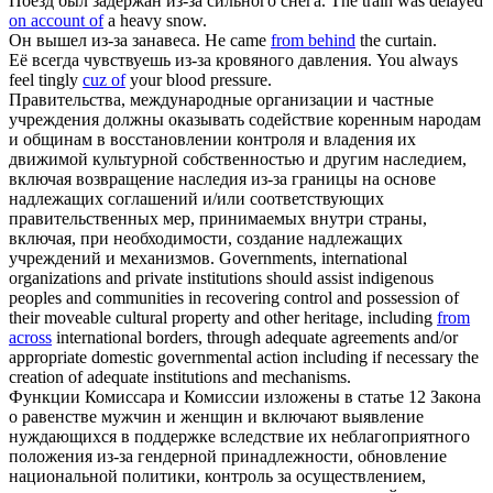
Поезд был задержан
из-за
сильного снега.
The train was delayed
on account of
a heavy snow.
Он вышел
из-за
занавеса.
He came
from behind
the curtain.
Её всегда чувствуешь
из-за
кровяного давления.
You always
feel tingly
cuz of
your blood pressure.
Правительства, международные организации и частные
учреждения должны оказывать содействие коренным народам
и общинам в восстановлении контроля и владения их
движимой культурной собственностью и другим наследием,
включая возвращение наследия
из-за
границы на основе
надлежащих соглашений и/или соответствующих
правительственных мер, принимаемых внутри страны,
включая, при необходимости, создание надлежащих
учреждений и механизмов.
Governments, international
organizations and private institutions should assist indigenous
peoples and communities in recovering control and possession of
their moveable cultural property and other heritage, including
from
across
international borders, through adequate agreements and/or
appropriate domestic governmental action including if necessary the
creation of adequate institutions and mechanisms.
Функции Комиссара и Комиссии изложены в статье 12 Закона
о равенстве мужчин и женщин и включают выявление
нуждающихся в поддержке вследствие их неблагоприятного
положения
из-за
гендерной принадлежности, обновление
национальной политики, контроль за осуществлением,