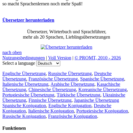
so macht Sprachenlernen noch mehr Spaß!
Übersetzer herunterladen
Übersetzer, Wörterbuch und Sprachführer,
mehr als 20 Sprachen, Lieblingsübersetzungen
nach oben
Nutzungsbedingungen
|
Voll Version
|
© PROMT, 2010 - 2026
Select a language
Englische Übersetzung
,
Russische Übersetzung
,
Deutsche
Übersetzung
,
Französische Übersetzung
,
Spanische Übersetzung
,
Italienische Übersetzung
,
Arabische Übersetzung
,
Kasachische
Übersetzung
,
Chinesische Übersetzung
,
Koreanische Übersetzung
,
Portugiesische Übersetzung
,
Türkische Übersetzung
,
Ukrainische
Übersetzung
,
Finnische Übersetzung
,
Japanische Übersetzung
Spanische Konjugation
,
Englische Konjugation
,
Deutsche
Konjugation
,
Italienische Konjugation
,
Portugiesische Konjugation
,
Russische Konjugation
,
Französische Konjugation
.
Funktionen