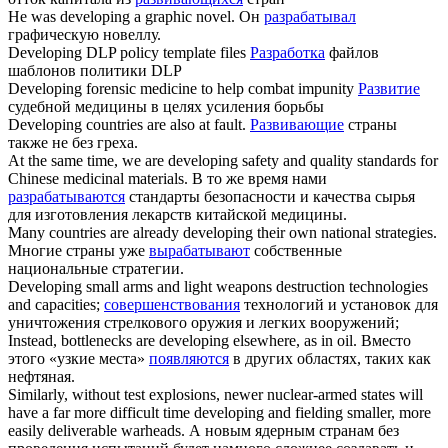
He was
developing
a graphic novel.
Он
разрабатывал
графическую новеллу.
Developing
DLP policy template files
Разработка
файлов
шаблонов политики DLP
Developing
forensic medicine to help combat impunity
Развитие
судебной медицины в целях усиления борьбы
Developing
countries are also at fault.
Развивающие
страны
также не без греха.
At the same time, we are
developing
safety and quality standards for
Chinese medicinal materials.
В то же время нами
разрабатываются
стандарты безопасности и качества сырья
для изготовления лекарств китайской медицины.
Many countries are already
developing
their own national strategies.
Многие страны уже
вырабатывают
собственные
национальные стратегии.
Developing
small arms and light weapons destruction technologies
and capacities;
совершенствования
технологий и установок для
уничтожения стрелкового оружия и легких вооружений;
Instead, bottlenecks are
developing
elsewhere, as in oil.
Вместо
этого «узкие места»
появляются
в других областях, таких как
нефтяная.
Similarly, without test explosions, newer nuclear-armed states will
have a far more difficult time
developing
and fielding smaller, more
easily deliverable warheads.
А новым ядерным странам без