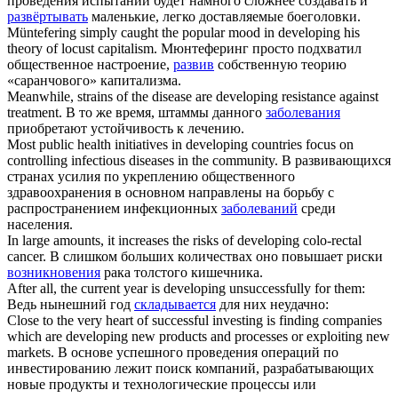
проведения испытаний будет намного сложнее создавать и
развёртывать
маленькие, легко доставляемые боеголовки.
Müntefering simply caught the popular mood in
developing
his
theory of locust capitalism.
Мюнтеферинг просто подхватил
общественное настроение,
развив
собственную теорию
«саранчового» капитализма.
Meanwhile, strains of the disease are
developing
resistance against
treatment.
В то же время, штаммы данного
заболевания
приобретают устойчивость к лечению.
Most public health initiatives in
developing
countries focus on
controlling infectious diseases in the community.
В развивающихся
странах усилия по укреплению общественного
здравоохранения в основном направлены на борьбу с
распространением инфекционных
заболеваний
среди
населения.
In large amounts, it increases the risks of
developing
colo-rectal
cancer.
В слишком больших количествах оно повышает риски
возникновения
рака толстого кишечника.
After all, the current year is
developing
unsuccessfully for them:
Ведь нынешний год
складывается
для них неудачно:
Close to the very heart of successful investing is finding companies
which are
developing
new products and processes or exploiting new
markets.
В основе успешного проведения операций по
инвестированию лежит поиск компаний, разрабатывающих
новые продукты и технологические процессы или