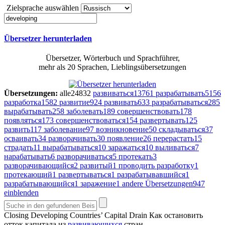
Zielsprache auswählen
Übersetzer herunterladen
Übersetzer, Wörterbuch und Sprachführer,
mehr als 20 Sprachen, Lieblingsübersetzungen
Übersetzungen:
alle
24832
развиваться
13761
разрабатывать
5156
разработка
1582
развитие
924
развивать
633
разрабатываться
285
вырабатывать
258
заболевать
189
совершенствовать
178
появляться
173
совершенствоваться
154
развертывать
125
развить
117
заболевание
97
возникновение
50
складываться
37
осваивать
34
разворачивать
30
появление
26
перерастать
15
страдать
11
вырабатываться
10
заражаться
10
выливаться
7
нарабатывать
6
разворачиваться
5
протекать
3
разворачивающийся
2
развитый
1
проводить разработку
1
протекающий
1
развертываться
1
разрабатывавшийся
1
разрабатывающийся
1
заражение
1
andere Übersetzungen
947
einblenden
Closing
Developing
Countries’ Capital Drain
Как остановить
отток капитала из
развивающихся
стран