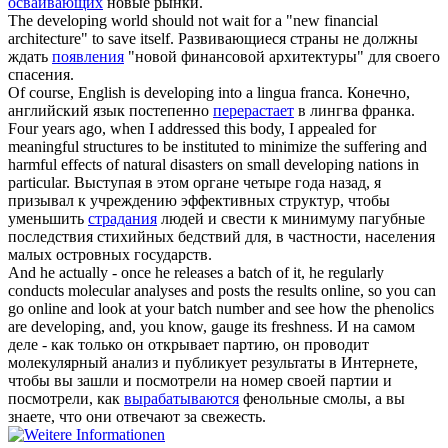
осваивающих
новые рынки.
The
developing
world should not wait for a "new financial
architecture" to save itself.
Развивающиеся страны не должны
ждать
появления
"новой финансовой архитектуры" для своего
спасения.
Of course, English is
developing
into a lingua franca.
Конечно,
английский язык постепенно
перерастает
в лингва франка.
Four years ago, when I addressed this body, I appealed for
meaningful structures to be instituted to minimize the suffering and
harmful effects of natural disasters on small
developing
nations in
particular.
Выступая в этом органе четыре года назад, я
призывал к учреждению эффективных структур, чтобы
уменьшить
страдания
людей и свести к минимуму пагубные
последствия стихийных бедствий для, в частности, населения
малых островных государств.
And he actually - once he releases a batch of it, he regularly
conducts molecular analyses and posts the results online, so you can
go online and look at your batch number and see how the phenolics
are
developing
, and, you know, gauge its freshness.
И на самом
деле - как только он открывает партию, он проводит
молекулярный анализ и публикует результаты в Интернете,
чтобы вы зашли и посмотрели на номер своей партии и
посмотрели, как
вырабатываются
фенольные смолы, а вы
знаете, что они отвечают за свежесть.