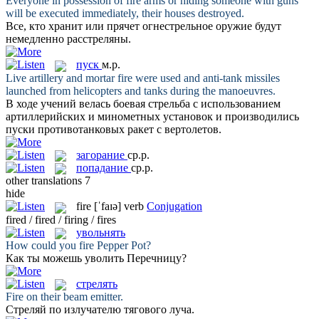
Everyone in possession of
fire
arms or hiding someone with guns
will be executed immediately, their houses destroyed.
Все, кто хранит или прячет
огнестрельное
оружие будут
немедленно расстреляны.
пуск
м.р.
Live artillery and mortar
fire
were used and anti-tank missiles
launched from helicopters and tanks during the manoeuvres.
В ходе учений велась боевая стрельба с использованием
артиллерийских и минометных установок и производились
пуски
противотанковых ракет с вертолетов.
загорание
ср.р.
попадание
ср.р.
other translations
7
hide
fire
[ˈfaɪə]
verb
Conjugation
fired / fired / firing / fires
увольнять
How could you
fire
Pepper Pot?
Как ты можешь
уволить
Перечницу?
стрелять
Fire
on their beam emitter.
Стреляй
по излучателю тягового луча.