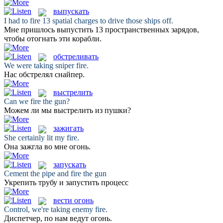
выпускать
I had to
fire
13 spatial charges to drive those ships off.
Мне пришлось
выпустить
13 пространственных зарядов,
чтобы отогнать эти корабли.
обстреливать
We were taking sniper
fire
.
Нас
обстрелял
снайпер.
выстрелить
Can we
fire
the gun?
Можем ли мы
выстрелить
из пушки?
зажигать
She certainly lit my
fire
.
Она
зажгла
во мне огонь.
запускать
Cement the pipe and
fire
the gun
Укрепить трубу и
запустить
процесс
вести огонь
Control, we're taking enemy
fire
.
Диспетчер, по нам
ведут огонь
.