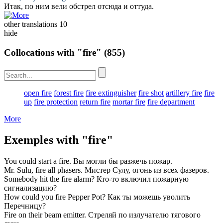
Итак, по ним
вели обстрел
отсюда и оттуда.
other translations
10
hide
Collocations with "fire"
(855)
open fire
forest fire
fire extinguisher
fire shot
artillery fire
fire
up
fire protection
return fire
mortar fire
fire department
More
Exemples with "fire"
You could start a
fire
.
Вы могли бы разжечь
пожар
.
Mr. Sulu,
fire
all phasers.
Мистер Сулу,
огонь
из всех фазеров.
Somebody hit the
fire
alarm?
Кто-то включил
пожарную
сигнализацию?
How could you
fire
Pepper Pot?
Как ты можешь
уволить
Перечницу?
Fire
on their beam emitter.
Стреляй
по излучателю тягового