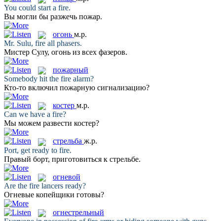
You could start a
fire
.
Вы могли бы разжечь
пожар
.
огонь
м.р.
Mr. Sulu,
fire
all phasers.
Мистер Сулу,
огонь
из всех фазеров.
пожарный
Somebody hit the
fire
alarm?
Кто-то включил
пожарную
сигнализацию?
костер
м.р.
Can we have a
fire
?
Мы можем развести
костер
?
стрельба
ж.р.
Port, get ready to
fire
.
Правый борт, приготовиться к
стрельбе
.
огневой
Are the
fire
lancers ready?
Огневые
копейщики готовы?
огнестрельный