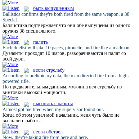
быть выпущенным
Ballistics confirms they're both
fired
from the same weapon, a 38
Special.
Баллистика подтверждает что они обе
выпущены
из одного
оружия 38 специального.
палить
Each duelist will take 10 paces, pirouette, and
fire
like a madman.
Дуэлянты проходят 10 шагов, разворачиваются и
палят
со
всей дури.
вести стрельбу
According to preliminary data, the man directed
fire
from a high-
powered rifle.
По предварительным данным, мужчина
вел стрельбу
из
винтовки высокой мощности.
выгонять с работы
Almost got me
fired
when my supervisor found out.
Когда об этом узнал мой начальник, меня чуть было не
выгнали с работы
.
вести обстрел
Now, they're taking
fire
from here and here.