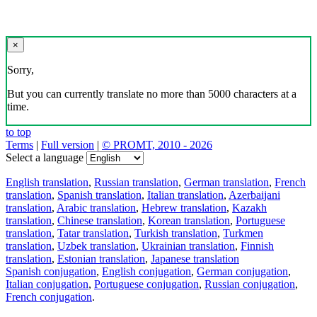
×
Sorry,
But you can currently translate no more than 5000 characters at a
time.
to top
Terms
|
Full version
|
© PROMT, 2010 - 2026
Select a language
English translation
,
Russian translation
,
German translation
,
French
translation
,
Spanish translation
,
Italian translation
,
Azerbaijani
translation
,
Arabic translation
,
Hebrew translation
,
Kazakh
translation
,
Chinese translation
,
Korean translation
,
Portuguese
translation
,
Tatar translation
,
Turkish translation
,
Turkmen
translation
,
Uzbek translation
,
Ukrainian translation
,
Finnish
translation
,
Estonian translation
,
Japanese translation
Spanish conjugation
,
English conjugation
,
German conjugation
,
Italian conjugation
,
Portuguese conjugation
,
Russian conjugation
,
French conjugation
.