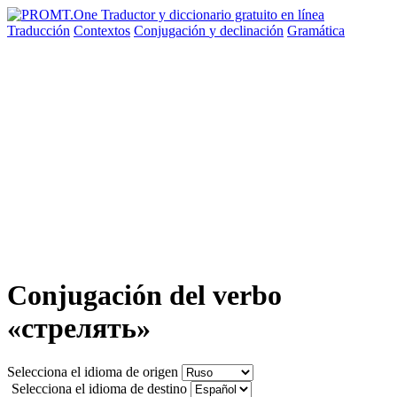
Traducción
Contextos
Conjugación
y declinación
Gramática
Conjugación del verbo
«стрелять»
Selecciona el idioma de origen
Selecciona el idioma de destino