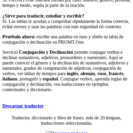
tiempo y modo, según la parte de la oración.
¿Sirve para traducir, estudiar y escribir?
Sí. Las tablas te ayudan a comprobar rápidamente la forma correcta,
evitar errores y usar las palabras con más seguridad en contexto.
Pruébalo ahora:
escribe una palabra en ruso y obtén su tabla de
conjugación o declinación en PROMT.One.
Servicio
Conjugación y Declinación
permite conjugar verbos e
declinar sustantivos, adjetivos, pronombres y numerales. Aquí se
puede conocer el género y la declinación de sustantivos, adjetivos y
numerales, grados de comparación de adjetivos, conjugación de
verbos, ver tablas de tiempos para
inglés
,
alemán
,
ruso
,
francés
,
italiano
, portugués y
español
. Conjugue verbos, aprenda reglas de
conjugación y declinación, vea traducciones en ejemplos
contextuales y diccionario.
Descargar traductor
Traductor, diccionario y libro de frases, más de 20 lenguas,
traducciones seleccionadas.