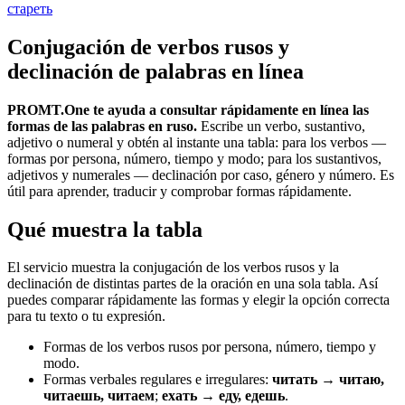
стареть
Conjugación de verbos rusos y
declinación de palabras en línea
PROMT.One te ayuda a consultar rápidamente en línea las
formas de las palabras en ruso.
Escribe un verbo, sustantivo,
adjetivo o numeral y obtén al instante una tabla: para los verbos —
formas por persona, número, tiempo y modo; para los sustantivos,
adjetivos y numerales — declinación por caso, género y número. Es
útil para aprender, traducir y comprobar formas rápidamente.
Qué muestra la tabla
El servicio muestra la conjugación de los verbos rusos y la
declinación de distintas partes de la oración en una sola tabla. Así
puedes comparar rápidamente las formas y elegir la opción correcta
para tu texto o tu expresión.
Formas de los verbos rusos por persona, número, tiempo y
modo.
Formas verbales regulares e irregulares:
читать → читаю,
читаешь, читаем
;
ехать → еду, едешь
.