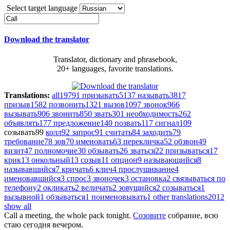
Select target language
Download the translator
Translator, dictionary and phrasebook,
20+ languages, favorite translations.
Translations:
all
19791
призывать
5137
называть
3817
призыв
1582
позвонить
1321
вызов
1097
звонок
966
вызывать
906
звонить
850
звать
301
необходимость
262
объявлять
177
предложение
140
позвать
117
сигнал
109
созывать
99
колл
92
запрос
91
считать
84
заходить
79
требование
78
зов
70
именовать
63
перекличка
52
обзвон
49
визит
47
полномочие
30
обзывать
26
зваться
22
призываться
17
крик
13
онкольный
13
созыв
11
опцион
9
называющийся
8
называвшийся
7
кричать
6
клич
4
прослушивание
4
именовавшийся
3
спрос
3
звоночек
3
остановка
2
связываться по
телефону
2
окликать
2
величать
2
зовущийся
2
созываться
1
вызывной
1
обзываться
1
поименовывать
1
other translations
2012
show all
Call
a meeting, the whole pack tonight.
Созовите
собрание, всю
стаю сегодня вечером.