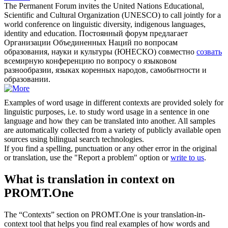
The Permanent Forum invites the United Nations Educational,
Scientific and Cultural Organization (UNESCO) to
call
jointly for a
world conference on linguistic diversity, indigenous languages,
identity and education.
Постоянный форум предлагает
Организации Объединенных Наций по вопросам
образования, науки и культуры (ЮНЕСКО) совместно
созвать
всемирную конференцию по вопросу о языковом
разнообразии, языках коренных народов, самобытности и
образовании.
Examples of word usage in different contexts are provided solely for
linguistic purposes, i.e. to study word usage in a sentence in one
language and how they can be translated into another. All samples
are automatically collected from a variety of publicly available open
sources using bilingual search technologies.
If you find a spelling, punctuation or any other error in the original
or translation, use the "Report a problem" option or
write to us
.
What is translation in context on
PROMT.One
The “Contexts” section on PROMT.One is your translation-in-
context tool that helps you find real examples of how words and