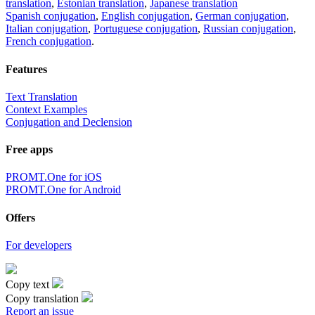
translation
,
Estonian translation
,
Japanese translation
Spanish conjugation
,
English conjugation
,
German conjugation
,
Italian conjugation
,
Portuguese conjugation
,
Russian conjugation
,
French conjugation
.
Features
Text Translation
Context Examples
Conjugation and Declension
Free apps
PROMT.One for iOS
PROMT.One for Android
Offers
For developers
Copy text
Copy translation
Report an issue