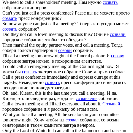
We need to
call
a shareholders' meeting.
Нам нужно
созвать
собрание акционеров.
Can't you just
call
a press conference?
Разве вы не можете просто
созвать
пресс-конференцию?
So now anyone can just
call
a meeting?
Теперь кто угодно может
созвать
собрание?
Did they not
call
a town meeting to discuss this?
Они не
созвали
городское собрание, чтобы это обсудить?
Then marshal the equity partner votes, and
call
a meeting.
Тогда
собери голоса партнеров и
созови
собрание.
I'll
call
a meeting tomorrow night at the funeral parlour.
Я
созову
собрание завтра ночью, в похоронном агентстве.
I could
call
an emergency meeting of the Council right now.
Я
могла бы
созвать
экстренное собрание Совета прямо сейчас.
Call
a press conference immediately and express outrage at this
tragedy.
Немедленно
созвать
пресс-конференцию и выразить
негодование по поводу трагедии.
Oh, and, Kieran, this is the last time you
call
a meeting.
И да,
Киран, это последний раз, когда ты
созываешь
собрание.
Call
a town meeting and I'll tell everyone all about it.
Созывай
городское собрание и я расскажу об этом всем.
Want you to
call
a meeting, All the senators in your committee
tomorrow night.
Хочу чтобы ты
созвал
собрание, со всеми
сенаторами в твоем комитете завтра вечером.
Only the Lord of Winterfell can
call
in the bannermen and raise an