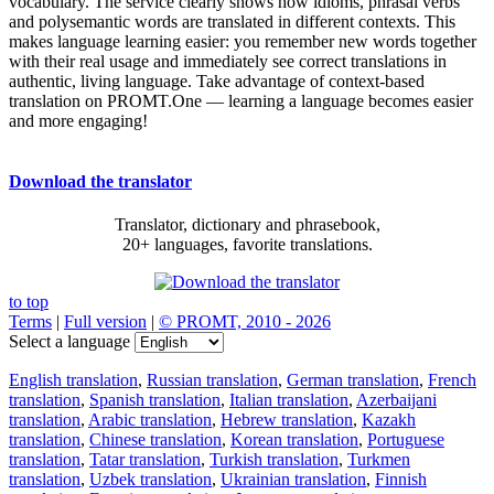
vocabulary. The service clearly shows how idioms, phrasal verbs
and polysemantic words are translated in different contexts. This
makes language learning easier: you remember new words together
with their real usage and immediately see correct translations in
authentic, living language. Take advantage of context-based
translation on PROMT.One — learning a language becomes easier
and more engaging!
Download the translator
Translator, dictionary and phrasebook,
20+ languages, favorite translations.
to top
Terms
|
Full version
|
© PROMT, 2010 - 2026
Select a language
English translation
,
Russian translation
,
German translation
,
French
translation
,
Spanish translation
,
Italian translation
,
Azerbaijani
translation
,
Arabic translation
,
Hebrew translation
,
Kazakh
translation
,
Chinese translation
,
Korean translation
,
Portuguese
translation
,
Tatar translation
,
Turkish translation
,
Turkmen
translation
,
Uzbek translation
,
Ukrainian translation
,
Finnish