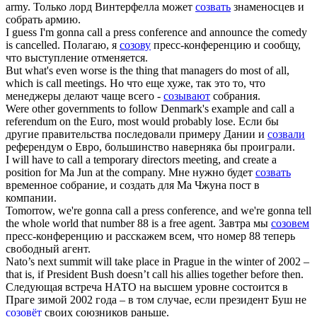
army.
Только лорд Винтерфелла может
созвать
знаменосцев и
собрать армию.
I guess I'm gonna
call
a press conference and announce the comedy
is cancelled.
Полагаю, я
созову
пресс-конференцию и сообщу,
что выступление отменяется.
But what's even worse is the thing that managers do most of all,
which is
call
meetings.
Но что еще хуже, так это то, что
менеджеры делают чаще всего -
созывают
собрания.
Were other governments to follow Denmark's example and
call
a
referendum on the Euro, most would probably lose.
Если бы
другие правительства последовали примеру Дании и
созвали
референдум о Евро, большинство наверняка бы проиграли.
I will have to
call
a temporary directors meeting, and create a
position for Ma Jun at the company.
Мне нужно будет
созвать
временное собрание, и создать для Ма Чжуна пост в
компании.
Tomorrow, we're gonna
call
a press conference, and we're gonna tell
the whole world that number 88 is a free agent.
Завтра мы
созовем
пресс-конференцию и расскажем всем, что номер 88 теперь
свободный агент.
Nato’s next summit will take place in Prague in the winter of 2002 –
that is, if President Bush doesn’t
call
his allies together before then.
Следующая встреча НАТО на высшем уровне состоится в
Праге зимой 2002 года – в том случае, если президент Буш не
созовёт
своих союзников раньше.