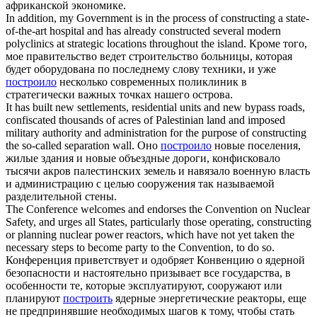
африканской экономике.
In addition, my Government is in the process of
constructing
a state-
of-the-art hospital and has already constructed several modern
polyclinics at strategic locations throughout the island.
Кроме того,
мое правительство ведет строительство больницы, которая
будет оборудована по последнему слову техники, и уже
построило
несколько современных поликлиник в
стратегически важных точках нашего острова.
It has built new settlements, residential units and new bypass roads,
confiscated thousands of acres of Palestinian land and imposed
military authority and administration for the purpose of
constructing
the so-called separation wall.
Оно
построило
новые поселения,
жилые здания и новые объездные дороги, конфисковало
тысячи акров палестинских земель и навязало военную власть
и администрацию с целью сооружения так называемой
разделительной стены.
The Conference welcomes and endorses the Convention on Nuclear
Safety, and urges all States, particularly those operating,
constructing
or planning nuclear power reactors, which have not yet taken the
necessary steps to become party to the Convention, to do so.
Конференция приветствует и одобряет Конвенцию о ядерной
безопасности и настоятельно призывает все государства, в
особенности те, которые эксплуатируют, сооружают или
планируют
построить
ядерные энергетические реакторы, еще
не предпринявшие необходимых шагов к тому, чтобы стать