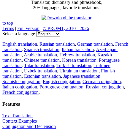
Translator, dictionary and phrasebook,
20+ languages, favorite translations.
to top
Terms
|
Full version
|
© PROMT, 2010 - 2026
Select a language
English translation
,
Russian translation
,
German translation
,
French
translation
,
Spanish translation
,
Italian translation
,
Azerbaijani
translation
,
Arabic translation
,
Hebrew translation
,
Kazakh
translation
,
Chinese translation
,
Korean translation
,
Portuguese
translation
,
Tatar translation
,
Turkish translation
,
Turkmen
translation
,
Uzbek translation
,
Ukrainian translation
,
Finnish
translation
,
Estonian translation
,
Japanese translation
Spanish conjugation
,
English conjugation
,
German conjugation
,
Italian conjugation
,
Portuguese conjugation
,
Russian conjugation
,
French conjugation
.
Features
Text Translation
Context Examples
Conjugation and Declension