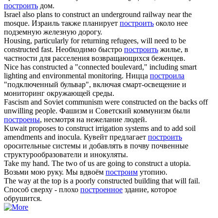
построить
дом.
Israel also plans to
construct
an underground railway near the
mosque.
Израиль также планирует
построить
около нее
подземную железную дорогу.
Housing, particularly for returning refugees, will need to be
constructed
fast.
Необходимо быстро
построить
жилье, в
частности для расселения возвращающихся беженцев.
Nice has
constructed
a "connected boulevard," including smart
lighting and environmental monitoring.
Ницца
построила
"подключенный бульвар", включая смарт-освещение и
мониторинг окружающей среды.
Fascism and Soviet communism were
constructed
on the backs off
unwilling people.
Фашизм и Советский коммунизм были
построены
, несмотря на нежелание людей.
Kuwait proposes to
construct
irrigation systems and to add soil
amendments and inocula.
Кувейт предлагает
построить
оросительные системы и добавлять в почву почвенные
структурообразователи и инокуляты.
Take my hand. The two of us are going to
construct
a utopia.
Возьми мою руку. Мы вдвоём
построим
утопию.
The way at the top is a poorly
constructed
building that will fail.
Способ сверху - плохо
построенное
здание, которое
обрушится.