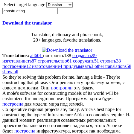
Select target language
Download the translator
Translator, dictionary and phrasebook,
20+ languages, favorite translations.
Translations:
all
601
построить
188
создавать
99
изготавливать
87
строительство
61
сооружать
51
строить
38
построение
12
изготовление
4
придумывать
3
other translations
58
show all
So they're solving this problem for me, having a little - They're
constructing
that phrase.
Они решают эту проблему за меня, с
совсем немногим. Они
построили
эту фразу.
A mole's software for
constructing
models of its world will be
customized for underground use.
Программа крота будет
построена
для модели мира под землей.
Co-operative regional projects are, today, Africa's best hope for
constructing
the type of infrastructure African economies require.
На
данный момент, реализация совместных региональных
проектов больше всего позволяет надеяться, что в Африке
будет
построена
инфраструктура, которая так необходима