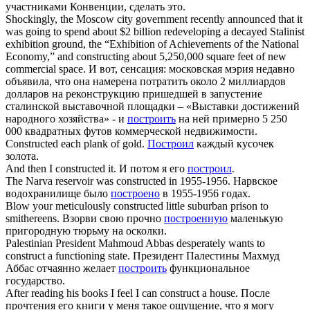
участниками Конвенции, сделать это.
Shockingly, the Moscow city government recently announced that it
was going to spend about $2 billion redeveloping a decayed Stalinist
exhibition ground, the “Exhibition of Achievements of the National
Economy,” and
constructing
about 5,250,000 square feet of new
commercial space.
И вот, сенсация: московская мэрия недавно
объявила, что она намерена потратить около 2 миллиардов
долларов на реконструкцию пришедшей в запустение
сталинской выставочной площадки – «Выставки достижений
народного хозяйства» - и
построить
на ней примерно 5 250
000 квадратных футов коммерческой недвижимости.
Constructed
each plank of gold.
Построил
каждый кусочек
золота.
And then I
constructed
it.
И потом я его
построил
.
The Narva reservoir was
constructed
in 1955-1956.
Нарвское
водохранилище было
построено
в 1955-1956 годах.
Blow your meticulously
constructed
little suburban prison to
smithereens.
Взорви свою прочно
построенную
маленькую
пригородную тюрьму на осколки.
Palestinian President Mahmoud Abbas desperately wants to
construct
a functioning state.
Президент Палестины Махмуд
Аббас отчаянно желает
построить
функциональное
государство.
After reading his books I feel I can
construct
a house.
После
прочтения его книги у меня такое ощущение, что я могу