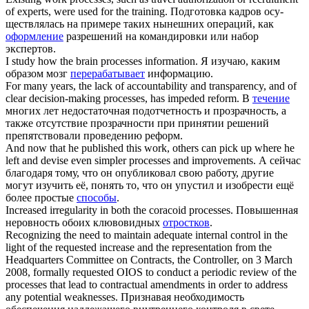
of experts, were used for the training.
Подготовка кадров осу-
ществлялась на примере таких нынешних операций, как
оформление
разрешений на командировки или набор
экспертов.
I study how the brain
processes
information.
Я изучаю, каким
образом мозг
перерабатывает
информацию.
For many years, the lack of accountability and transparency, and of
clear decision-making
processes
, has impeded reform.
В
течение
многих лет недостаточная подотчетность и прозрачность, а
также отсутствие прозрачности при принятии решений
препятствовали проведению реформ.
And now that he published this work, others can pick up where he
left and devise even simpler
processes
and improvements.
А сейчас
благодаря тому, что он опубликовал свою работу, другие
могут изучить её, понять то, что он упустил и изобрести ещё
более простые
способы
.
Increased irregularity in both the coracoid
processes
.
Повышенная
неровность обоих клювовидных
отростков
.
Recognizing the need to maintain adequate internal control in the
light of the requested increase and the representation from the
Headquarters Committee on Contracts, the Controller, on 3 March
2008, formally requested OIOS to conduct a periodic review of the
processes
that lead to contractual amendments in order to address
any potential weaknesses.
Признавая необходимость