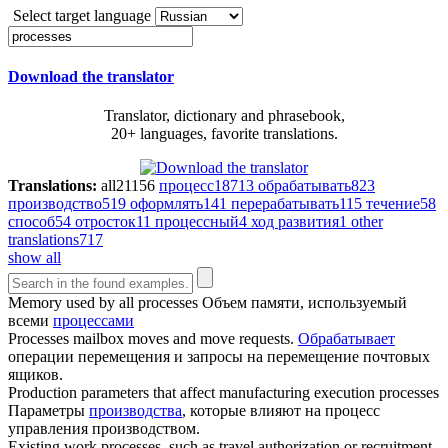
Select target language
Download the translator
Translator, dictionary and phrasebook,
20+ languages, favorite translations.
Translations:
all
21156
процесс
18713
обрабатывать
823
производство
519
оформлять
141
перерабатывать
115
течение
58
способ
54
отросток
11
процессный
4
ход развития
1
other
translations
717
show all
Memory used by all
processes
Объем памяти, используемый
всеми
процессами
Processes
mailbox moves and move requests.
Обрабатывает
операции перемещения и запросы на перемещение почтовых
ящиков.
Production parameters that affect manufacturing execution
processes
Параметры
производства
, которые влияют на процесс
управления производством.
Existing work
processes
, such as travel authorization or recruitment