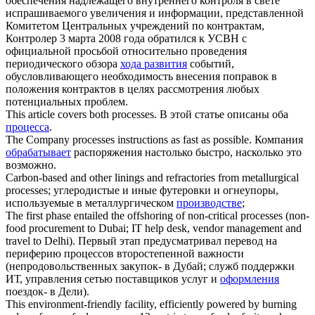
обеспечения надлежащего внутреннего контроля в свете
испрашиваемого увеличения и информации, представленной
Комитетом Центральных учреждений по контрактам,
Контролер 3 марта 2008 года обратился к УСВН с
официальной просьбой относительно проведения
периодического обзора
хода развития
событий,
обусловливающего необходимость внесения поправок в
положения контрактов в целях рассмотрения любых
потенциальных проблем.
This article covers both
processes
.
В этой статье описаны оба
процесса
.
The Company
processes
instructions as fast as possible.
Компания
обрабатывает
распоряжения настолько быстро, насколько это
возможно.
Carbon-based and other linings and refractories from metallurgical
processes
;
углеродистые и иные футеровки и огнеупоры,
используемые в металлургическом
производстве
;
The first phase entailed the offshoring of non-critical
processes
(non-
food procurement to Dubai; IT help desk, vendor management and
travel to Delhi).
Первый этап предусматривал перевод на
периферию процессов второстепенной важности
(непродовольственных закупок- в Дубай; служб поддержки
ИТ, управления сетью поставщиков услуг и
оформления
поездок- в Дели).
This environment-friendly facility, efficiently powered by burning