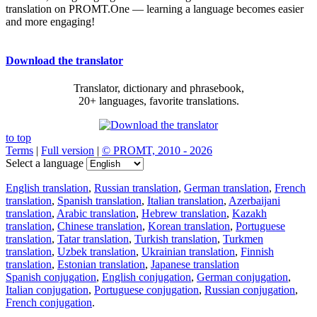
translation on PROMT.One — learning a language becomes easier
and more engaging!
Download the translator
Translator, dictionary and phrasebook,
20+ languages, favorite translations.
to top
Terms
|
Full version
|
© PROMT, 2010 - 2026
Select a language
English translation
,
Russian translation
,
German translation
,
French
translation
,
Spanish translation
,
Italian translation
,
Azerbaijani
translation
,
Arabic translation
,
Hebrew translation
,
Kazakh
translation
,
Chinese translation
,
Korean translation
,
Portuguese
translation
,
Tatar translation
,
Turkish translation
,
Turkmen
translation
,
Uzbek translation
,
Ukrainian translation
,
Finnish
translation
,
Estonian translation
,
Japanese translation
Spanish conjugation
,
English conjugation
,
German conjugation
,
Italian conjugation
,
Portuguese conjugation
,
Russian conjugation
,
French conjugation
.