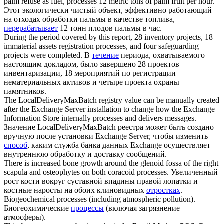
palm refuse as fuel,
processes
12 metric tons of palm fruit per hour.
Этот экологически чистый объект, эффективно работающий
на отходах обработки пальмы в качестве топлива,
перерабатывает
12 тонн плодов пальмы в час.
During the period covered by this report, 28 inventory projects, 18
immaterial assets registration
processes
, and four safeguarding
projects were completed.
В
течение
периода, охватываемого
настоящим докладом, было завершено 28 проектов
инвентаризации, 18 мероприятий по регистрации
нематериальных активов и четыре проекта охраны
памятников.
The LocalDeliveryMaxBatch registry value can be manually created
after the Exchange Server installation to change how the Exchange
Information Store internally
processes
and delivers messages.
Значение LocalDeliveryMaxBatch реестра может быть создано
вручную после установки Exchange Server, чтобы изменить
способ
, каким служба банка данных Exchange осуществляет
внутреннюю обработку и доставку сообщений.
There is increased bone growth around the glenoid fossa of the right
scapula and osteophytes on both coracoid
processes
.
Увеличенный
рост кости вокруг суставной впадины правой лопатки и
костные наросты на обоих клиновидных
отростках
.
Biogeochemical
processes
(including atmospheric pollution).
Биогеохимические
процессы
(включая загрязнение
атмосферы).