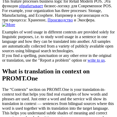
This feature
processes
business logic for Retail Modern POS.
Эта
функция
обрабатывает
бизнес-логику для Современное POS.
For example, your organization has three
processes
: Storage,
Manufacturing, and Ecosphere.
Например в организации есть
три процесса: Хранение,
Производство
и Экосфера.
Examples of word usage in different contexts are provided solely for
linguistic purposes, i.e. to study word usage in a sentence in one
language and how they can be translated into another. All samples
are automatically collected from a variety of publicly available open
sources using bilingual search technologies.
If you find a spelling, punctuation or any other error in the original
or translation, use the "Report a problem" option or
write to us
.
What is translation in context on
PROMT.One
The “Contexts” section on PROMT.One is your translation-in-
context tool that helps you find real examples of how words and
phrases are used. Just enter a word and the service will show its
translation in context — sentences from bilingual sources where this
word is used together with its translation into the target language.
This helps you understand subtle shades of meaning and correct