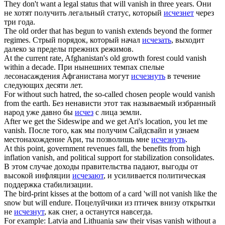
They don't want a legal status that will
vanish
in three years.
Они
не хотят получить легальный статус, который
исчезнет
через
три года.
The old order that has begun to
vanish
extends beyond the former
regimes.
Стрый порядок, который начал
исчезать
, выходит
далеко за пределы прежних режимов.
At the current rate, Afghanistan's old growth forest could
vanish
within a decade.
При нынешних темпах спелые
лесонасаждения Афганистана могут
исчезнуть
в течение
следующих десяти лет.
For without such hatred, the so-called chosen people would
vanish
from the earth.
Без ненависти этот так называемый избранный
народ уже давно бы
исчез
с лица земли.
After we get the Sideswipe and we get Ari's location, you let me
vanish
.
После того, как мы получим Сайдсвайп и узнаем
местонахождение Ари, ты позволишь мне
исчезнуть
.
At this point, government revenues fall, the benefits from high
inflation
vanish
, and political support for stabilization consolidates.
В этом случае доходы правительства падают, выгоды от
высокой инфляции
исчезают
, и усиливается политическая
поддержка стабилизации.
The bird-print kisses at the bottom of a card 'will not
vanish
like the
snow but will endure.
Поцелуйчики из птичек внизу открытки
не
исчезнут
, как снег, а останутся навсегда.
For example: Latvia and Lithuania saw their visas
vanish
without a