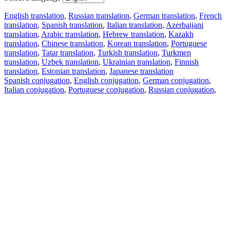
English translation
,
Russian translation
,
German translation
,
French
translation
,
Spanish translation
,
Italian translation
,
Azerbaijani
translation
,
Arabic translation
,
Hebrew translation
,
Kazakh
translation
,
Chinese translation
,
Korean translation
,
Portuguese
translation
,
Tatar translation
,
Turkish translation
,
Turkmen
translation
,
Uzbek translation
,
Ukrainian translation
,
Finnish
translation
,
Estonian translation
,
Japanese translation
Spanish conjugation
,
English conjugation
,
German conjugation
,
Italian conjugation
,
Portuguese conjugation
,
Russian conjugation
,
French conjugation
.
Features
Text Translation
Context Examples
Conjugation and Declension
Free apps
PROMT.One for iOS
PROMT.One for Android
Offers