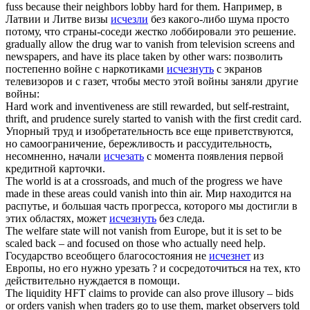
fuss because their neighbors lobby hard for them.
Например, в
Латвии и Литве визы
исчезли
без какого-либо шума просто
потому, что страны-соседи жестко лоббировали это решение.
gradually allow the drug war to
vanish
from television screens and
newspapers, and have its place taken by other wars:
позволить
постепенно войне с наркотиками
исчезнуть
с экранов
телевизоров и с газет, чтобы место этой войны заняли другие
войны:
Hard work and inventiveness are still rewarded, but self-restraint,
thrift, and prudence surely started to
vanish
with the first credit card.
Упорный труд и изобретательность все еще приветствуются,
но самоограничение, бережливость и рассудительность,
несомненно, начали
исчезать
с момента появления первой
кредитной карточки.
The world is at a crossroads, and much of the progress we have
made in these areas could
vanish
into thin air.
Мир находится на
распутье, и большая часть прогресса, которого мы достигли в
этих областях, может
исчезнуть
без следа.
The welfare state will not
vanish
from Europe, but it is set to be
scaled back – and focused on those who actually need help.
Государство всеобщего благосостояния не
исчезнет
из
Европы, но его нужно урезать ? и сосредоточиться на тех, кто
действительно нуждается в помощи.
The liquidity HFT claims to provide can also prove illusory – bids
or orders
vanish
when traders go to use them, market observers told