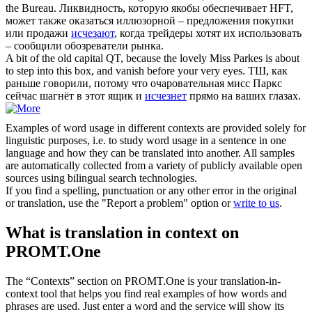
the Bureau.
Ликвидность, которую якобы обеспечивает HFT,
может также оказаться иллюзорной – предложения покупки
или продажи
исчезают
, когда трейдеры хотят их использовать
– сообщили обозреватели рынка.
A bit of the old capital QT, because the lovely Miss Parkes is about
to step into this box, and
vanish
before your very eyes.
ТШ, как
раньше говорили, потому что очаровательная мисс Паркс
сейчас шагнёт в этот ящик и
исчезнет
прямо на ваших глазах.
Examples of word usage in different contexts are provided solely for
linguistic purposes, i.e. to study word usage in a sentence in one
language and how they can be translated into another. All samples
are automatically collected from a variety of publicly available open
sources using bilingual search technologies.
If you find a spelling, punctuation or any other error in the original
or translation, use the "Report a problem" option or
write to us
.
What is translation in context on
PROMT.One
The “Contexts” section on PROMT.One is your translation-in-
context tool that helps you find real examples of how words and
phrases are used. Just enter a word and the service will show its