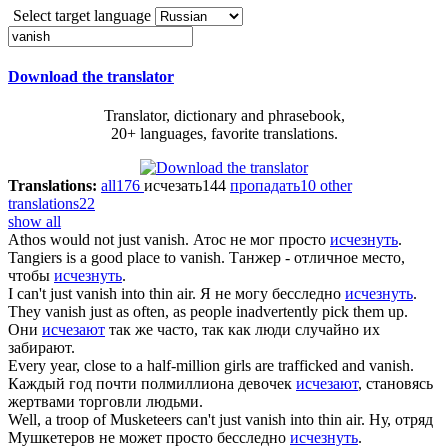
Select target language
Download the translator
Translator, dictionary and phrasebook,
20+ languages, favorite translations.
Translations:
all
176
исчезать
144
пропадать
10
other
translations
22
show all
Athos would not just
vanish
.
Атос не мог просто
исчезнуть
.
Tangiers is a good place to
vanish
.
Танжер - отличное место,
чтобы
исчезнуть
.
I can't just
vanish
into thin air.
Я не могу бесследно
исчезнуть
.
They
vanish
just as often, as people inadvertently pick them up.
Они
исчезают
так же часто, так как люди случайно их
забирают.
Every year, close to a half-million girls are trafficked and
vanish
.
Каждый год почти полмиллиона девочек
исчезают
, становясь
жертвами торговли людьми.
Well, a troop of Musketeers can't just
vanish
into thin air.
Ну, отряд
Мушкетеров не может просто бесследно
исчезнуть
.