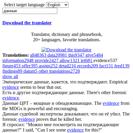
Select target language
Download the translator
Translator, dictionary and phrasebook,
20+ languages, favorite translations.
Translations:
all
48363
data
20981
this
9347
give
5484
information
2948
provide
2427
allow
1321
let
681
evidence
537
figure
453
offer
395
assign
252
detail
216
records
209
fact
151
feed
139
findings
89
datum
5
other translations
2728
show all
Эмпирические
данные
, кажется, это подтверждают.
Empirical
evidence
seems to bear that out.
Есть и другие подтверждающие
данные
.
There's other forensic
evidence
.
Данные
ЦРТ – мощные и обнадеживающие.
The
evidence
from
the MDGs is powerful and encouraging.
Данные
судебной экспертизы доказывают, что он её убил.
The
forensic
evidence
proves that he killed her.
Я спросил: "Можно мне посмотреть на подтверждающие
данные
?"
I said, "Can I see some
evidence
for this?"