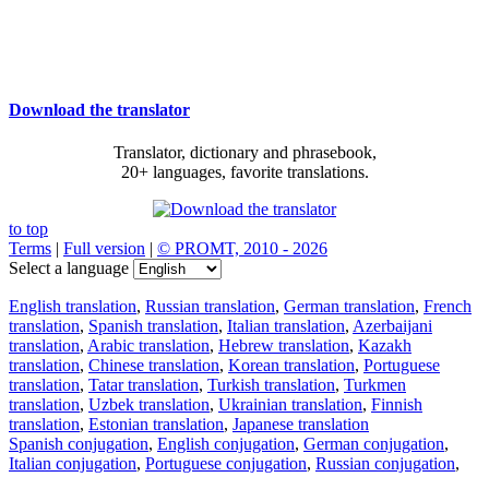
Download the translator
Translator, dictionary and phrasebook,
20+ languages, favorite translations.
to top
Terms
|
Full version
|
© PROMT, 2010 - 2026
Select a language
English translation
,
Russian translation
,
German translation
,
French
translation
,
Spanish translation
,
Italian translation
,
Azerbaijani
translation
,
Arabic translation
,
Hebrew translation
,
Kazakh
translation
,
Chinese translation
,
Korean translation
,
Portuguese
translation
,
Tatar translation
,
Turkish translation
,
Turkmen
translation
,
Uzbek translation
,
Ukrainian translation
,
Finnish
translation
,
Estonian translation
,
Japanese translation
Spanish conjugation
,
English conjugation
,
German conjugation
,
Italian conjugation
,
Portuguese conjugation
,
Russian conjugation
,
French conjugation
.