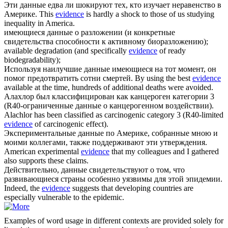
Эти
данные
едва ли шокируют тех, кто изучает неравенство в
Америке.
This
evidence
is hardly a shock to those of us studying
inequality in America.
имеющиеся
данные
о разложении (и конкретные
свидетельства способности к активному биоразложению);
available degradation (and specifically
evidence
of ready
biodegradability);
Используя наилучшие
данные
имеющиеся на тот момент, он
помог предотвратить сотни смертей.
By using the best
evidence
available at the time, hundreds of additional deaths were avoided.
Алахлор был классифицирован как канцероген категории 3
(R40-ограниченные
данные
о канцерогенном воздействии).
Alachlor has been classified as carcinogenic category 3 (R40-limited
evidence
of carcinogenic effect).
Экспериментальные
данные
по Америке, собранные мною и
моими коллегами, также поддерживают эти утверждения.
American experimental
evidence
that my colleagues and I gathered
also supports these claims.
Действительно,
данные
свидетельствуют о том, что
развивающиеся страны особенно уязвимы для этой эпидемии.
Indeed, the
evidence
suggests that developing countries are
especially vulnerable to the epidemic.
Examples of word usage in different contexts are provided solely for