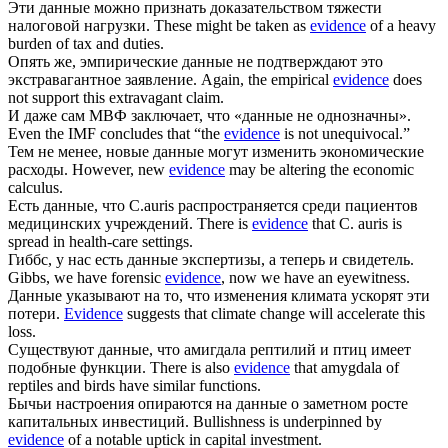
Эти
данные
можно признать доказательством тяжести
налоговой нагрузки.
These might be taken as
evidence
of a heavy
burden of tax and duties.
Опять же, эмпирические
данные
не подтверждают это
экстравагантное заявление.
Again, the empirical
evidence
does
not support this extravagant claim.
И даже сам МВФ заключает, что «
данные
не однозначны».
Even the IMF concludes that “the
evidence
is not unequivocal.”
Тем не менее, новые
данные
могут изменить экономические
расходы.
However, new
evidence
may be altering the economic
calculus.
Есть
данные
, что C.auris распространяется среди пациентов
медицинских учреждений.
There is
evidence
that C. auris is
spread in health-care settings.
Гиббс, у нас есть
данные
экспертизы, а теперь и свидетель.
Gibbs, we have forensic
evidence
, now we have an eyewitness.
Данные
указывают на то, что изменения климата ускорят эти
потери.
Evidence
suggests that climate change will accelerate this
loss.
Существуют
данные
, что амигдала рептилий и птиц имеет
подобные функции.
There is also
evidence
that amygdala of
reptiles and birds have similar functions.
Бычьи настроения опираются на
данные
о заметном росте
капитальных инвестиций.
Bullishness is underpinned by
evidence
of a notable uptick in capital investment.