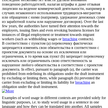
поведению работодателей, налагая штрафы и даже отзывая
лицензии на ведение коммерческой деятельности, например в
случаях незаконного использования трудящихся-мигрантов
или обращения с ними (например, удержание денежных сумм
из заработной платы или
нарушение
договоров).
Over the last
few years, the authorities have turned their attention towards the
employers, issuing fines and even revoking business licenses for
instances of illegal employment or treatment towards migrant
workers (such as withholding wages or
breaching
contracts).
В соответствии с пунктом (a) перевозчику фактически
запрещается изменять свои обязательства в соответствии с
проектом документа на основе их исключения или
ограничения, в то время как пункт (b) запрещает перевозчику
исключать или ограничивать свою ответственность за
нарушение
любого обязательства в соответствии с проектом
документа.
In effect, pursuant to paragraph (a), the carrier was
prohibited from redefining its obligations under the draft instrument
by excluding or limiting them, while paragraph (b) prevented the
carrier from excluding or limiting its liability for
breaching
an
obligation under the draft instrument.
Examples of word usage in different contexts are provided solely for
linguistic purposes, i.e. to study word usage in a sentence in one
language and how they can be translated into another. All samples