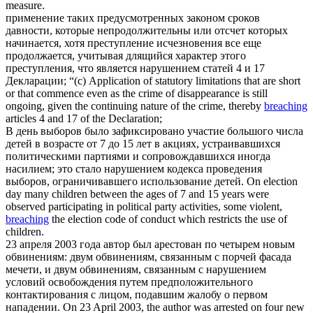
measure.
применение таких предусмотренных законом сроков
давности, которые непродолжительны или отсчет которых
начинается, хотя преступление исчезновения все еще
продолжается, учитывая длящийся характер этого
преступления, что является
нарушением
статей 4 и 17
Декларации;
“(c) Application of statutory limitations that are short
or that commence even as the crime of disappearance is still
ongoing, given the continuing nature of the crime, thereby
breaching
articles 4 and 17 of the Declaration;
В день выборов было зафиксировано участие большого числа
детей в возрасте от 7 до 15 лет в акциях, устраивавшихся
политическими партиями и сопровождавшихся иногда
насилием; это стало
нарушением
кодекса проведения
выборов, ограничивавшего использование детей.
On election
day many children between the ages of 7 and 15 years were
observed participating in political party activities, some violent,
breaching
the election code of conduct which restricts the use of
children.
23 апреля 2003 года автор был арестован по четырем новым
обвинениям: двум обвинениям, связанным с порчей фасада
мечети, и двум обвинениям, связанным с
нарушением
условий освобождения путем предположительного
контактирования с лицом, подавшим жалобу о первом
нападении.
On 23 April 2003, the author was arrested on four new