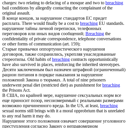
charges: two relating to defacing of a mosque and two to
breaching
bail conditions by allegedly contacting the complainant of the
original assault.
В конце концов, за
нарушение
стандартов ЕС придет
расплата.
There would finally be a cost to
breaching
EU standards.
нарушение
тайны личной переписки, телефонных
переговоров или иных видов сообщений;
Breaching
the
confidentiality of private correspondence, telephone conversations
or other forms of communication (art. 159);
Старые привычки оппортунистического
нарушения
договоров, также сохранились, укрепляя унаследованные
стереотипы.
Old habits of
breaching
contracts opportunistically
have also survived in places, reinforcing the inherited stereotypes.
Десяти заключенным был назначен штрафной (ограниченный)
рацион питания в порядке наказания за
нарушение
положений Закона о тюрьмах.
A total of nine prisoners
underwent penal diet (restricted diet) as punishment for
breaching
the Prisons Act.
В США, по крайней мере,
нарушение
сексуальных норм все
еще приносит позор, несоизмеримый с реальными размерами
возможно причиненного вреда.
In the US, at least,
breaching
sexual norms still brings with it a moral opprobrium that is unrelated
to any real harm it may do.
Нарушение
этого положения означает совершение уголовного
преступления согласно Закону о неправомерном