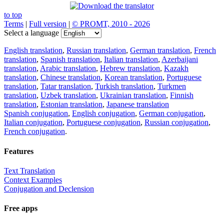
to top
Terms
|
Full version
|
© PROMT, 2010 - 2026
Select a language
English translation
,
Russian translation
,
German translation
,
French
translation
,
Spanish translation
,
Italian translation
,
Azerbaijani
translation
,
Arabic translation
,
Hebrew translation
,
Kazakh
translation
,
Chinese translation
,
Korean translation
,
Portuguese
translation
,
Tatar translation
,
Turkish translation
,
Turkmen
translation
,
Uzbek translation
,
Ukrainian translation
,
Finnish
translation
,
Estonian translation
,
Japanese translation
Spanish conjugation
,
English conjugation
,
German conjugation
,
Italian conjugation
,
Portuguese conjugation
,
Russian conjugation
,
French conjugation
.
Features
Text Translation
Context Examples
Conjugation and Declension
Free apps