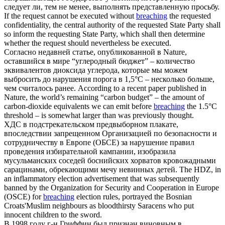
следует ли, тем не менее, выполнять представленную просьбу.
If the request cannot be executed without
breaching
the requested
confidentiality, the central authority of the requested State Party shall
so inform the requesting State Party, which shall then determine
whether the request should nevertheless be executed.
Согласно недавней статье, опубликованной в Nature,
оставшийся в мире “углеродный бюджет” – количество
эквивалентов диоксида углерода, которые мы можем
выбросить до
нарушения
порога в 1,5°C – несколько больше,
чем считалось ранее.
According to a recent paper published in
Nature, the world’s remaining “carbon budget” – the amount of
carbon-dioxide equivalents we can emit before
breaching
the 1.5°C
threshold – is somewhat larger than was previously thought.
ХДС в подстрекательском предвыборном плакате,
впоследствии запрещенном Организацией по безопасности и
сотрудничеству в Европе (ОБСЕ) за
нарушение
правил
проведения избирательной кампании, изобразила
мусульманских соседей боснийских хорватов кровожадными
сарацинами, обрекающими мечу невинных детей.
The HDZ, in
an inflammatory election advertisement that was subsequently
banned by the Organization for Security and Cooperation in Europe
(OSCE) for
breaching
election rules, portrayed the Bosnian
Croats'Muslim neighbours as bloodthirsty Saracens who put
innocent children to the sword.
В 1998 году г-н Гриффин был признан виновным в