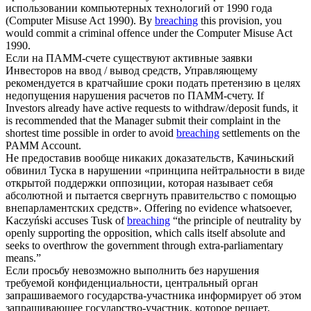
использовании компьютерных технологий от 1990 года
(Computer Misuse Act 1990).
By
breaching
this provision, you
would commit a criminal offence under the Computer Misuse Act
1990.
Если на ПАММ-счете существуют активные заявки
Инвесторов на ввод / вывод средств, Управляющему
рекомендуется в кратчайшие сроки подать претензию в целях
недопущения
нарушения
расчетов по ПАММ-счету.
If
Investors already have active requests to withdraw/deposit funds, it
is recommended that the Manager submit their complaint in the
shortest time possible in order to avoid
breaching
settlements on the
PAMM Account.
Не предоставив вообще никаких доказательств, Качиньский
обвинил Туска в
нарушении
«принципа нейтральности в виде
открытой поддержки оппозиции, которая называет себя
абсолютной и пытается свергнуть правительство с помощью
внепарламентских средств».
Offering no evidence whatsoever,
Kaczyński accuses Tusk of
breaching
“the principle of neutrality by
openly supporting the opposition, which calls itself absolute and
seeks to overthrow the government through extra-parliamentary
means.”
Если просьбу невозможно выполнить без
нарушения
требуемой конфиденциальности, центральный орган
запрашиваемого государства-участника информирует об этом
запрашивающее государство-участник, которое решает,