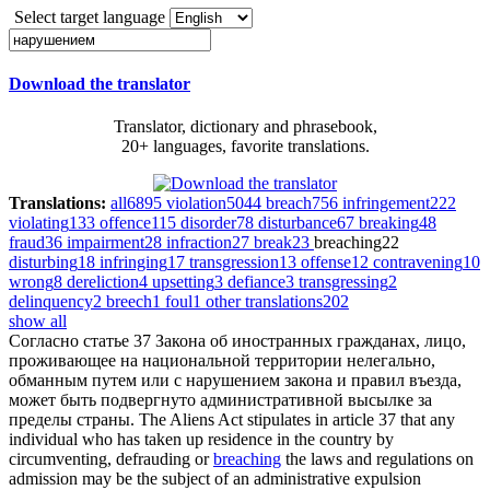
Select target language
Download the translator
Translator, dictionary and phrasebook,
20+ languages, favorite translations.
Translations:
all
6895
violation
5044
breach
756
infringement
222
violating
133
offence
115
disorder
78
disturbance
67
breaking
48
fraud
36
impairment
28
infraction
27
break
23
breaching
22
disturbing
18
infringing
17
transgression
13
offense
12
contravening
10
wrong
8
dereliction
4
upsetting
3
defiance
3
transgressing
2
delinquency
2
breech
1
foul
1
other translations
202
show all
Согласно статье 37 Закона об иностранных гражданах, лицо,
проживающее на национальной территории нелегально,
обманным путем или с
нарушением
закона и правил въезда,
может быть подвергнуто административной высылке за
пределы страны.
The Aliens Act stipulates in article 37 that any
individual who has taken up residence in the country by
circumventing, defrauding or
breaching
the laws and regulations on
admission may be the subject of an administrative expulsion