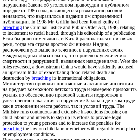
нарушении
Закона об уголовном правосудии и публичном
порядке от 1986 года, касающегося разжигания расовой
ненависти, что выразилось в издании им определенной
публикации.
In 1998 Mr. Griffin had been found guilty of
breaching
the Criminal Justice and Public Order Act, 1986, relating
to incitement to racial hatred, through his editorship of a publication.
Если бы роли поменялись, и Китай располагался в низовьях
реки, тогда эта страна яростно бы винила Индию,
расположенную выше по течению, в
нарушениях
своих
международных обязательств, что привело к увеличению
смертности и разрушений, вызванных наводнениями.
Were the
roles reversed, a downstream China would have stridently accused
an upstream India of exacerbating flood-related death and
destruction by
breaching
its international obligations.
Министерство проводит постоянные и активные инспекции
на предмет возможного детского труда и намерено приложить
усилия по обеспечению правовой защиты подростков и
ужесточению наказания за
нарушение
Закона о детском труде
как в отношении места работы, так и условий труда.
The
Ministry runs continuous and extensive inspections focusing on
child labour and intends to step up its efforts to provide legal
protection to young persons and to increase the penalties for
breaching
the law on child labour whether with regard to workplace
or employment conditions.
Последние несколько лет власти уделяли внимание