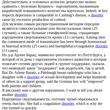
Действительно, в основных аспектах депрессию можно
сравнить с болезнью Кушинга -
нарушением
, вызванным
выработкой повышенного количества кортизола.
Indeed, in key
respects depression is comparable to Cushing's disease, a
disorder
cause by excessive production of cortisol.
Для мужчин самым распространенным методом передачи
являются гомосексуальные или бисексуальные связи (25
случаев), а также больные гемофилией/лица, страдающие
нарушением
свертываемости крови (13 случаев).
Among men
the commonest mode of transmission has been through homosexual
or bisexual activity (25 cases) and haemphiliacs/coagulation
disorder
(13 cases).
Но д-р Арлин Барац, маммолог-рентгенолог из Питтсбурга, у
которой есть дочь с
нарушением
полового развития и которая
помогает сотням других людей в группе поддержки, сказала,
что немецкий закон "поддержит" как родителей, так и детей.
But Dr. Arlene Baratz, a Pittsburgh breast radiologist who has a
daughter with a
disorder
of sexual development and helps hundreds
of others in a support group, said the German law will "empower"
both parents and children.
Я расскажу вам о другом
нарушении
.
I want to tell you about
another
disorder
.
Нарушение
свертываемости, поэтому тромб образовался
очень быстро.
She had a coagulation
disorder
, which is why the
clot formed so quickly.