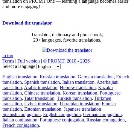
translation on PROMT.One — learning a language becomes easier
and more engaging!
Download the translator
Translator, dictionary and phrasebook,
20+ languages, favorite translations.
to top
Terms
|
Full version
|
© PROMT, 2010 - 2026
Select a language
English translation
,
Russian translation
,
German translation
,
French
translation
,
Spanish translation
,
Italian translation
,
Azerbaijani
translation
,
Arabic translation
,
Hebrew translation
,
Kazakh
translation
,
Chinese translation
,
Korean translation
,
Portuguese
translation
,
Tatar translation
,
Turkish translation
,
Turkmen
translation
,
Uzbek translation
,
Ukrainian translation
,
Finnish
translation
,
Estonian translation
,
Japanese translation
Spanish conjugation
,
English conjugation
,
German conjugation
,
Italian conjugation
,
Portuguese conjugation
,
Russian conjugation
,
French conjugation
.