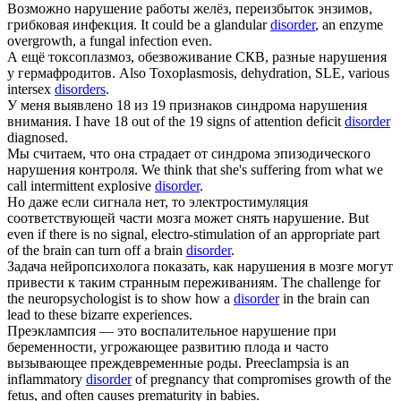
Возможно
нарушение
работы желёз, переизбыток энзимов,
грибковая инфекция.
It could be a glandular
disorder
, an enzyme
overgrowth, a fungal infection even.
А ещё токсоплазмоз, обезвоживание СКВ, разные
нарушения
у гермафродитов.
Also Toxoplasmosis, dehydration, SLE, various
intersex
disorders
.
У меня выявлено 18 из 19 признаков синдрома
нарушения
внимания.
I have 18 out of the 19 signs of attention deficit
disorder
diagnosed.
Мы считаем, что она страдает от синдрома эпизодического
нарушения
контроля.
We think that she's suffering from what we
call intermittent explosive
disorder
.
Но даже если сигнала нет, то электростимуляция
соответствующей части мозга может снять
нарушение
.
But
even if there is no signal, electro-stimulation of an appropriate part
of the brain can turn off a brain
disorder
.
Задача нейропсихолога показать, как
нарушения
в мозге могут
привести к таким странным переживаниям.
The challenge for
the neuropsychologist is to show how a
disorder
in the brain can
lead to these bizarre experiences.
Преэклампсия — это воспалительное
нарушение
при
беременности, угрожающее развитию плода и часто
вызывающее преждевременные роды.
Preeclampsia is an
inflammatory
disorder
of pregnancy that compromises growth of the
fetus, and often causes prematurity in babies.