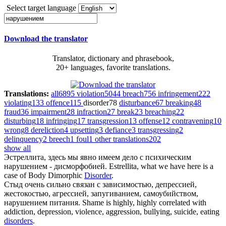
Select target language
Download the translator
Translator, dictionary and phrasebook,
20+ languages, favorite translations.
Translations:
all
6895
violation
5044
breach
756
infringement
222
violating
133
offence
115
disorder
78
disturbance
67
breaking
48
fraud
36
impairment
28
infraction
27
break
23
breaching
22
disturbing
18
infringing
17
transgression
13
offense
12
contravening
10
wrong
8
dereliction
4
upsetting
3
defiance
3
transgressing
2
delinquency
2
breech
1
foul
1
other translations
202
show all
Эстреллита, здесь мы явно имеем дело с психическим
нарушением
- дисморфобией.
Estrellita, what we have here is a
case of Body Dimorphic
Disorder
.
Стыд очень сильно связан с зависимостью, депрессией,
жестокостью, агрессией, запугиванием, самоубийством,
нарушением
питания.
Shame is highly, highly correlated with
addiction, depression, violence, aggression, bullying, suicide, eating
disorders
.