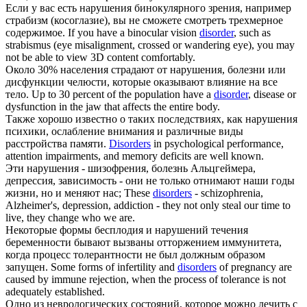
Если у вас есть
нарушения
бинокулярного зрения, например
страбизм (косоглазие), вы не сможете смотреть трехмерное
содержимое.
If you have a binocular vision
disorder
, such as
strabismus (eye misalignment, crossed or wandering eye), you may
not be able to view 3D content comfortably.
Около 30% населения страдают от
нарушения
, болезни или
дисфункции челюсти, которые оказывают влияние на все
тело.
Up to 30 percent of the population have a
disorder
, disease or
dysfunction in the jaw that affects the entire body.
Также хорошо известно о таких последствиях, как
нарушения
психики, ослабление внимания и различные виды
расстройства памяти.
Disorders
in psychological performance,
attention impairments, and memory deficits are well known.
Эти
нарушения
- шизофрения, болезнь Альцгеймера,
депрессия, зависимость - они не только отнимают наши годы
жизни, но и меняют нас;
These
disorders
- schizophrenia,
Alzheimer's, depression, addiction - they not only steal our time to
live, they change who we are.
Некоторые формы бесплодия и
нарушений
течения
беременности бывают вызваны отторжением иммунитета,
когда процесс толерантности не был должным образом
запущен.
Some forms of infertility and
disorders
of pregnancy are
caused by immune rejection, when the process of tolerance is not
adequately established.
Одно из неврологических состояний, которое можно лечить с