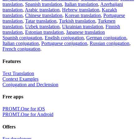
translation
,
Spanish translation
,
Italian translation
,
Azerbaijani
translation
,
Arabic translation
,
Hebrew translation
,
Kazakh
translation
,
Chinese translation
,
Korean translation
,
Portuguese
translation
,
Tatar translation
,
Turkish translation
,
Turkmen
translation
,
Uzbek translation
,
Ukrainian translation
,
Finnish
translation
,
Estonian translation
,
Japanese translation
Spanish conjugation
,
English conjugation
,
German conjugation
,
Italian conjugation
,
Portuguese conjugation
,
Russian conjugation
,
French conjugation
.
Features
Text Translation
Context Examples
Conjugation and Declension
Free apps
PROMT.One for iOS
PROMT.One for Android
Offers
For developers