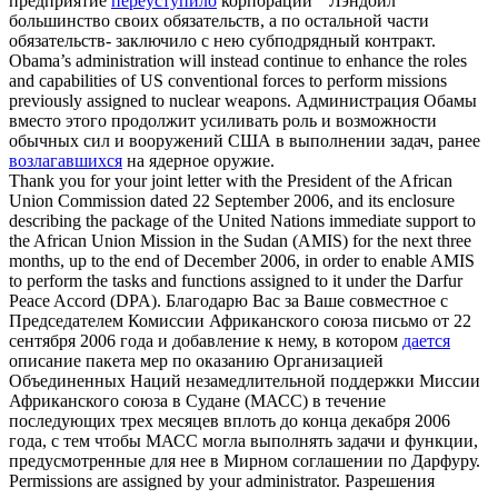
предприятие
переуступило
корпорации " Лэндойл "
большинство своих обязательств, а по остальной части
обязательств- заключило с нею субподрядный контракт.
Obama’s administration will instead continue to enhance the roles
and capabilities of US conventional forces to perform missions
previously
assigned
to nuclear weapons.
Администрация Обамы
вместо этого продолжит усиливать роль и возможности
обычных сил и вооружений США в выполнении задач, ранее
возлагавшихся
на ядерное оружие.
Thank you for your joint letter with the President of the African
Union Commission dated 22 September 2006, and its enclosure
describing the package of the United Nations immediate support to
the African Union Mission in the Sudan (AMIS) for the next three
months, up to the end of December 2006, in order to enable AMIS
to perform the tasks and functions
assigned
to it under the Darfur
Peace Accord (DPA).
Благодарю Вас за Ваше совместное с
Председателем Комиссии Африканского союза письмо от 22
сентября 2006 года и добавление к нему, в котором
дается
описание пакета мер по оказанию Организацией
Объединенных Наций незамедлительной поддержки Миссии
Африканского союза в Судане (МАСС) в течение
последующих трех месяцев вплоть до конца декабря 2006
года, с тем чтобы МАСС могла выполнять задачи и функции,
предусмотренные для нее в Мирном соглашении по Дарфуру.
Permissions are
assigned
by your administrator.
Разрешения