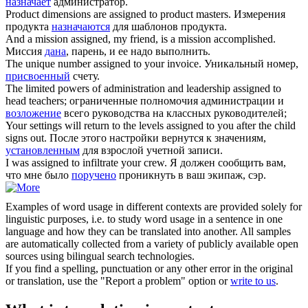
назначает
администратор.
Product dimensions are
assigned
to product masters.
Измерения
продукта
назначаются
для шаблонов продукта.
And a mission
assigned
, my friend, is a mission accomplished.
Миссия
дана
, парень, и ее надо выполнить.
The unique number
assigned
to your invoice.
Уникальный номер,
присвоенный
счету.
The limited powers of administration and leadership
assigned
to
head teachers;
ограниченные полномочия администрации и
возложение
всего руководства на классных руководителей;
Your settings will return to the levels
assigned
to you after the child
signs out.
После этого настройки вернутся к значениям,
установленным
для взрослой учетной записи.
I was
assigned
to infiltrate your crew.
Я должен сообщить вам,
что мне было
поручено
проникнуть в ваш экипаж, сэр.
Examples of word usage in different contexts are provided solely for
linguistic purposes, i.e. to study word usage in a sentence in one
language and how they can be translated into another. All samples
are automatically collected from a variety of publicly available open
sources using bilingual search technologies.
If you find a spelling, punctuation or any other error in the original
or translation, use the "Report a problem" option or
write to us
.