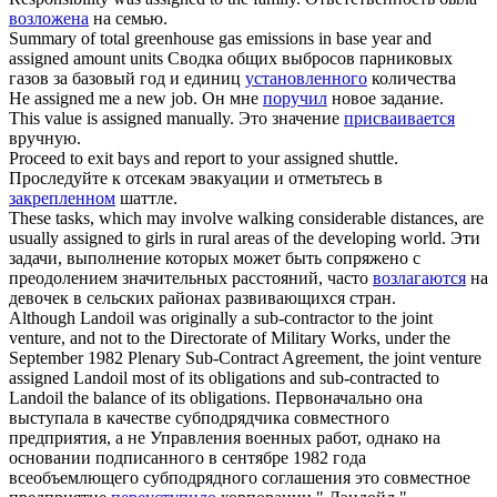
возложена
на семью.
Summary of total greenhouse gas emissions in base year and
assigned
amount units
Сводка общих выбросов парниковых
газов за базовый год и единиц
установленного
количества
He
assigned
me a new job.
Он мне
поручил
новое задание.
This value is
assigned
manually.
Это значение
присваивается
вручную.
Proceed to exit bays and report to your
assigned
shuttle.
Проследуйте к отсекам эвакуации и отметьтесь в
закрепленном
шаттле.
These tasks, which may involve walking considerable distances, are
usually
assigned
to girls in rural areas of the developing world.
Эти
задачи, выполнение которых может быть сопряжено с
преодолением значительных расстояний, часто
возлагаются
на
девочек в сельских районах развивающихся стран.
Although Landoil was originally a sub-contractor to the joint
venture, and not to the Directorate of Military Works, under the
September 1982 Plenary Sub-Contract Agreement, the joint venture
assigned
Landoil most of its obligations and sub-contracted to
Landoil the balance of its obligations.
Первоначально она
выступала в качестве субподрядчика совместного
предприятия, а не Управления военных работ, однако на
основании подписанного в сентябре 1982 года
всеобъемлющего субподрядного соглашения это совместное