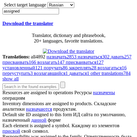
Select target language
Download the translator
Translator, dictionary and phrasebook,
20+ languages, favorite translations.
Translations:
all
4892
назначать
2853
назначаться
302
давать
257
присваивать
166
возлагать
147
присваиваться
127
установленный
121
поручать
86
закреплять
28
возлагаться
16
переуступать
3
возлагавшийся
1
даваться
1
other translations
784
show all
Resources are
assigned
to operations
Ресурсы
назначены
операциям
Inventory dimensions are
assigned
to products.
Складские
аналитики
назначаются
продуктам.
Default site ID
assigned
to this form
ИД сайта по умолчанию,
назначенный
данной
форме
Each element is
assigned
a symbol.
Каждому из элементов
присвой
свой символ.
Responsibility was
assigned
to the family.
Ответственность была