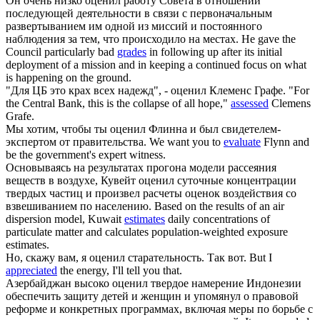
Он очень низко
оценил
работу Совета в отношении
последующей деятельности в связи с первоначальным
развертыванием им одной из миссий и постоянного
наблюдения за тем, что происходило на местах.
He gave the
Council particularly bad
grades
in following up after its initial
deployment of a mission and in keeping a continued focus on what
is happening on the ground.
"Для ЦБ это крах всех надежд", -
оценил
Клеменс Графе.
"For
the Central Bank, this is the collapse of all hope,"
assessed
Clemens
Grafe.
Мы хотим, чтобы ты
оценил
Флинна и был свидетелем-
экспертом от правительства.
We want you to
evaluate
Flynn and
be the government's expert witness.
Основываясь на результатах прогона модели рассеяния
веществ в воздухе, Кувейт
оценил
суточные концентрации
твердых частиц и произвел расчеты оценок воздействия со
взвешиванием по населению.
Based on the results of an air
dispersion model, Kuwait
estimates
daily concentrations of
particulate matter and calculates population-weighted exposure
estimates.
Но, скажу вам, я
оценил
старательность. Так вот.
But I
appreciated
the energy, I'll tell you that.
Азербайджан высоко
оценил
твердое намерение Индонезии
обеспечить защиту детей и женщин и упомянул о правовой
реформе и конкретных программах, включая меры по борьбе с