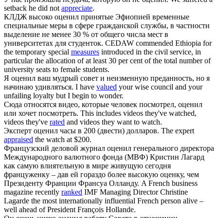
setback he did not
appreciate
.
КЛДЖ высоко
оценил
принятые Эфиопией временные
специальные меры в сфере гражданской службы, в частности
выделение не менее 30 % от общего числа мест в
университетах для студенток.
CEDAW commended Ethiopia for
the temporary special
measures
introduced in the civil service, in
particular the allocation of at least 30 per cent of the total number of
university seats to female students.
Я
оценил
ваш мудрый совет и неизменную преданность, но я
начинаю удивляться.
I have
valued
your wise council and your
unfailing loyalty but I begin to wonder.
Сюда относятся видео, которые человек посмотрел,
оценил
или хочет посмотреть.
This includes videos they've watched,
videos they've
rated
and videos they want to watch.
Эксперт
оценил
часы в 200 (двести) долларов.
The expert
appraised
the watch at $200.
Французский деловой журнал
оценил
генерального директора
Международного валютного фонда (МВФ) Кристин Лагард
как самую влиятельную в мире живущую сегодня
француженку – дав ей гораздо более высокую оценку, чем
Президенту Франции Франсуа Олланду.
A French business
magazine recently
ranked
IMF Managing Director Christine
Lagarde the most internationally influential French person alive –
well ahead of President François Hollande.