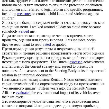
детским трудом и насилием в отношении детей.
It commended
Indonesia on its firm intention to ensure the protection of children
and women and referred to legal reform and specific programmes,
including
measures
to combat child labour and violence against
children.
Я весь день была на седьмом небе от счастья, потому что кто-
то
оценил
меня.
I walked around all day on cloud nine because
somebody
valued
me.
Сюда относятся книги, которые человек прочел, хочет
прочесть,
оценил
или процитировал.
This includes books
they've read, want to read,
rated
or quoted.
Президиум
оценил
результаты и недостатки нынешней
стратегии и принял решение представить итоги этой оценки
Руководящему органу на его тридцать второй сессии в форме
неофициального документа.
The Bureau
assessed
achievements
and failures of the current strategy and agreed to present the
outcomes of the assessment to the Steering Body at its thirty-second
session in an informal document.
Пятнадцать лет назад альянс Renault-Nissan
оценил
влияние
своих автомобилей на окружающую среду на протяжении их
"жизненного цикла".
Fifteen years ago, the Renault-Nissan
Alliance
evaluated
the environmental impact of its vehicles over
their life cycle.
Это неоспоримое условие означает, что в равновесии весь
капитал с поправкой на риски дает одинаковую прибыль,