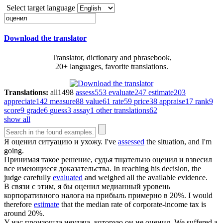
Select target language
Download the translator
Translator, dictionary and phrasebook,
20+ languages, favorite translations.
Translations:
all
1498
assess
553
evaluate
247
estimate
203
appreciate
142
measure
88
value
61
rate
59
price
38
appraise
17
rank
9
score
9
grade
6
guess
3
assay
1
other translations
62
show all
Я
оценил
ситуацию и ухожу.
I've
assessed
the situation, and I'm
going.
Принимая такое решение, судья тщательно
оценил
и взвесил
все имеющиеся доказательства.
In reaching his decision, the
judge carefully
evaluated
and weighed all the available evidence.
В связи с этим, я бы
оценил
медианный уровень
корпоративного налога на прибыль примерно в 20%.
I would
therefore
estimate
that the median rate of corporate-income tax is
around 20%.
У нас произошла неудача, которую он не
оценил
.
We suffered a