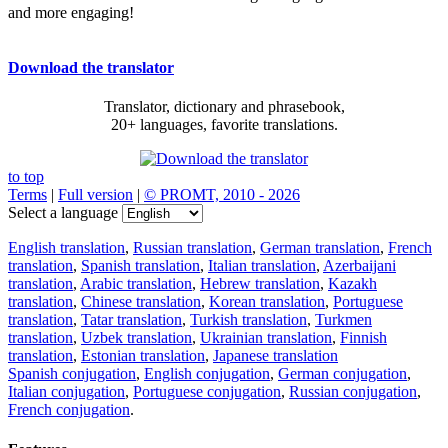
and more engaging!
Download the translator
Translator, dictionary and phrasebook,
20+ languages, favorite translations.
to top
Terms
|
Full version
|
© PROMT, 2010 - 2026
Select a language
English translation
,
Russian translation
,
German translation
,
French
translation
,
Spanish translation
,
Italian translation
,
Azerbaijani
translation
,
Arabic translation
,
Hebrew translation
,
Kazakh
translation
,
Chinese translation
,
Korean translation
,
Portuguese
translation
,
Tatar translation
,
Turkish translation
,
Turkmen
translation
,
Uzbek translation
,
Ukrainian translation
,
Finnish
translation
,
Estonian translation
,
Japanese translation
Spanish conjugation
,
English conjugation
,
German conjugation
,
Italian conjugation
,
Portuguese conjugation
,
Russian conjugation
,
French conjugation
.