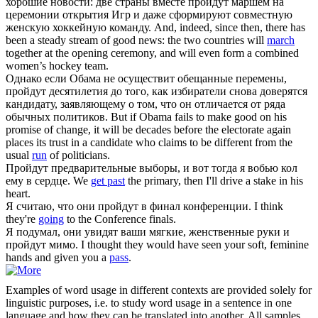
хорошие новости: две страны вместе
пройдут
маршем на
церемонии открытия Игр и даже сформируют совместную
женскую хоккейную команду.
And, indeed, since then, there has
been a steady stream of good news: the two countries will
march
together at the opening ceremony, and will even form a combined
women’s hockey team.
Однако если Обама не осуществит обещанные перемены,
пройдут
десятилетия до того, как избиратели снова доверятся
кандидату, заявляющему о том, что он отличается от ряда
обычных политиков.
But if Obama fails to make good on his
promise of change, it will be decades before the electorate again
places its trust in a candidate who claims to be different from the
usual
run
of politicians.
Пройдут
предварительные выборы, и вот тогда я вобью кол
ему в сердце.
We
get past
the primary, then I'll drive a stake in his
heart.
Я считаю, что они
пройдут
в финал конференции.
I think
they're
going
to the Conference finals.
Я подумал, они увидят ваши мягкие, женственные руки и
пройдут
мимо.
I thought they would have seen your soft, feminine
hands and given you a
pass
.
Examples of word usage in different contexts are provided solely for
linguistic purposes, i.e. to study word usage in a sentence in one
language and how they can be translated into another. All samples