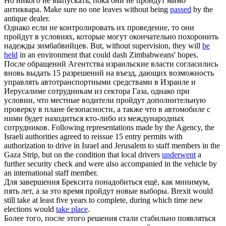
Но никого не выпускать, пока они не
пройдут
мимо
антиквара.
Make sure no one leaves without being
passed
by the
antique dealer.
Однако если не контролировать их проведение, то они
пройдут
в условиях, которые могут окончательно похоронить
надежды зимбабвийцев.
But, without supervision, they will
be
held
in an environment that could dash Zimbabweans' hopes.
После обращений Агентства израильские власти согласились
вновь выдать 15 разрешений на въезд, дающих возможность
управлять автотранспортными средствами в Израиле и
Иерусалиме сотрудникам из сектора Газа, однако при
условии, что местные водители
пройдут
дополнительную
проверку в плане безопасности, а также что в автомобиле с
ними будет находиться кто-либо из международных
сотрудников.
Following representations made by the Agency, the
Israeli authorities agreed to reissue 15 entry permits with
authorization to drive in Israel and Jerusalem to staff members in the
Gaza Strip, but on the condition that local drivers
underwent
a
further security check and were also accompanied in the vehicle by
an international staff member.
Для завершения Брексита понадобиться ещё, как минимум,
пять лет, а за это время
пройдут
новые выборы.
Brexit would
still take at least five years to complete, during which time new
elections would
take place
.
Более того, после этого решения стали стабильно появляться