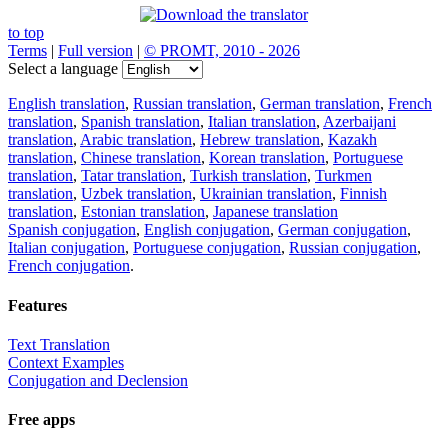
to top
Terms
|
Full version
|
© PROMT, 2010 - 2026
Select a language
English translation
,
Russian translation
,
German translation
,
French
translation
,
Spanish translation
,
Italian translation
,
Azerbaijani
translation
,
Arabic translation
,
Hebrew translation
,
Kazakh
translation
,
Chinese translation
,
Korean translation
,
Portuguese
translation
,
Tatar translation
,
Turkish translation
,
Turkmen
translation
,
Uzbek translation
,
Ukrainian translation
,
Finnish
translation
,
Estonian translation
,
Japanese translation
Spanish conjugation
,
English conjugation
,
German conjugation
,
Italian conjugation
,
Portuguese conjugation
,
Russian conjugation
,
French conjugation
.
Features
Text Translation
Context Examples
Conjugation and Declension
Free apps