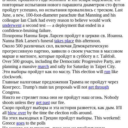
повторные испытания нового парашюта диаметром сто футов
пройдут
успешно, но испытания провалились с треском.
Last
June, a new, 100-foot-diameter parachute that Manning and his
colleague Ian Clark had every reason to believe would work
underwent
a second test — a deployment that ended in a
confidence-bruising failure.
Похороны Нанны Бирк Ларсен
пройдут
в церкви св. Иоанна.
Nanna Birk Larsen's funeral
takes place
this afternoon.
Около 500 различных сил, включая Демократическую
прогрессивную партию, заявили о своем участии в массовом
марше и митинге, которые
пройдут
в субботу в г. Тайбэй.
Over 500 groups, including the Democratic Progressive Party, are
planning a massive
march
and rally for Saturday in Taipei City.
Эти выборы
пройдут
как по маслу.
This election will
run
like
clockwork.
Главные налоговые предложения Трампа не
пройдут
через
Конгресс.
Trump’s main tax proposals will not
get through
Congress.
Никто не стреляет пока они не
пройдут
наш огонь.
Nobody
shoots unless they
get past
our fire.
Скоро
пройдут
выборы и эта история развеется, как дым.
It'll
all
blow over
by the time the election rolls around.
На этих выходных в Греции
пройдут
выборы.
This weekend:
Greece
goes
to the polls