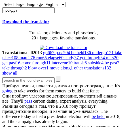
Select target language
Download the translator
Translator, dictionary and phrasebook,
20+ languages, favorite translations.
Translations:
all
2013
go
667
pass
504
be held
136
undergo
121
take
place
108
march
76
run
65
elapse
60
study
37
get through
34
miss
20
get past
16
come through
11
intervene
10
transit
6
subside
4
be past
2
take through
2
blow over
1
move along
1
other translations
132
show all
Пройдут
недели, пока эти дохляки построят ограждение.
It's
going
to take weeks for them rotters to build that fence.
Они
пройдут
углеродное датирование, экспертный анализ,
всё.
They'll
pass
carbon dating, expert analysis, everything.
Разница сегодня в том, что в 2018 году
пройдут
президентские выборы, и кампания уже началась.
The
difference today is that a presidential election will
be held
in 2018,
and the campaign has already begun.
В июне прошлого года Мэннинг и Ян Кларк надеялись, что