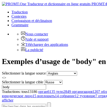
PROMT.
Traduction
Contextes
Conjugaison
et déclinaison
Grammaire
Nous contacter
Aide et support
Télécharger des applications
La publicité
Exemples d’usage de "body" en a
Sélectionner la langue source
<>
Sélectionner la langue cible
Traductions:
tous
13186
орган
6135
тело
2849
организация
1207
обл
юридическое лицо
15
воплощать
14
собрание
12
туловище
7
отря
afficher