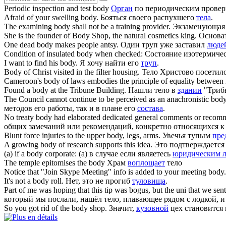
Periodic inspection and test
body
Орган
по периодическим провер
Afraid of your swelling
body
.
Бояться своего распухшего
тела
.
The examining
body
shall not be a training provider.
Экзаменующая 
She is the founder of
Body
Shop, the natural cosmetics king.
Основат
One dead
body
makes people antsy.
Один труп уже заставил
люде
Condition of insulated
body
when checked:
Состояние изотермиче
I want to find his
body
.
Я хочу найти его
труп
.
Body
of Christ visited in the filter housing.
Тело Христово посетил
Cameroon's
body
of laws embodies the principle of equality betwe
Found a
body
at the Tribune Building.
Нашли тело в
здании
"Триб
The Council cannot continue to be perceived as an anachronistic
bod
методов его работы, так и в плане его
состава
.
No treaty
body
had elaborated dedicated general comments or recommenda
общих замечаний или рекомендаций, конкретно относящихся к
Blunt force injuries to the upper
body
, legs, arms.
Увечья тупым
пре
A growing
body
of research supports this idea.
Это подтверждается
(a) if a
body
corporate:
(а) в случае если являетесь
юридическим 
The temple epitomises the
body
Храм
воплощает
тело
Notice that "Join Skype Meeting" info is added to your meeting
body
.
It's not a
body
roll.
Нет, это не прогиб
туловища
.
Part of me was hoping that this tip was bogus, but the uni that we s
который мы послали, нашёл тело, плавающее рядом с лодкой, и 
So you got rid of the
body
shop.
Значит,
кузовной
цех становится