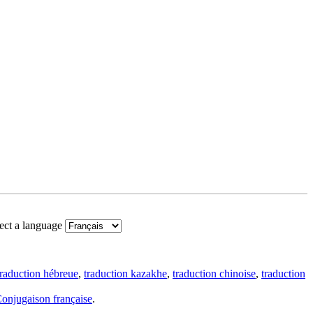
ect a language
traduction hébreue
,
traduction kazakhe
,
traduction chinoise
,
traduction
onjugaison française
.