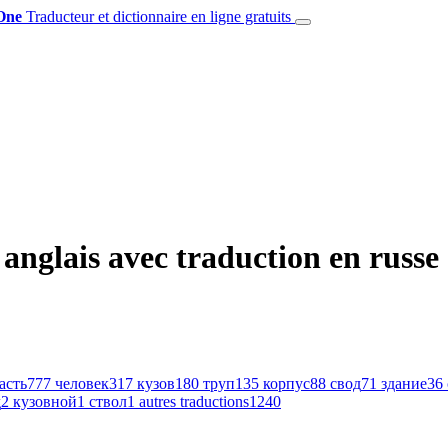
One
Traducteur et dictionnaire en ligne gratuits
nglais avec traduction en russe
асть
777
человек
317
кузов
180
труп
135
корпус
88
свод
71
здание
36
д
2
кузовной
1
ствол
1
autres traductions
1240