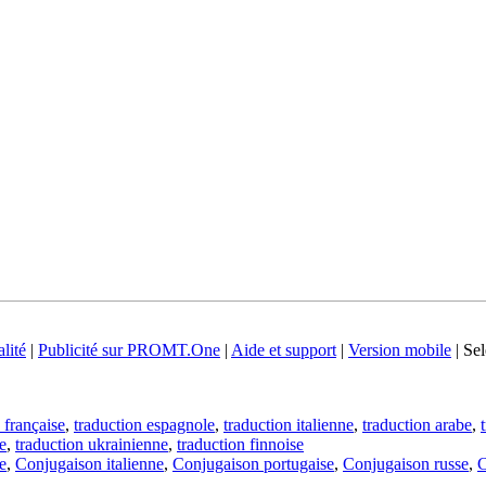
lité
|
Publicité sur PROMT.One
|
Aide et support
|
Version mobile
|
Sel
 française
,
traduction espagnole
,
traduction italienne
,
traduction arabe
,
e
,
traduction ukrainienne
,
traduction finnoise
e
,
Conjugaison italienne
,
Conjugaison portugaise
,
Conjugaison russe
,
C