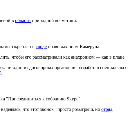
левой в
области
природной косметики.
нами закреплен в
своде
правовых норм Камеруна.
лить, чтобы его рассматривали как анахронизм — как в плане
es.
ни один из договорных органов не разработал специальных
й
.
ка "Присоединиться к собранию Skype".
 надеялась, что этот звонок - просто розыгрыш, но
отряд
,