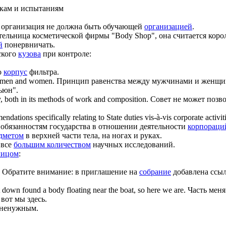
кам и испытаниям
организация не должна быть обучающей
организацией
.
ельница косметической фирмы "Body Shop", она считается коро
й
понервничать.
ского
кузова
при контроле:
о
корпус
фильтра.
en men and women.
Принцип равенства между мужчинами и женщи
ьюн".
y
, both in its methods of work and composition.
Совет не может позво
tions specifically relating to State duties vis-à-vis corporate activiti
 обязанностям государства в отношении деятельности
корпораци
дметом
в верхней части тела, на ногах и руках.
 все
большим количеством
научных исследований.
лицом
:
Обратите внимание: в приглашение на
собрание
добавлена ссыл
ent down found a
body
floating near the boat, so here we are.
Часть меня
вот мы здесь.
 ненужным.