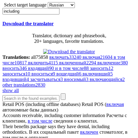
Select target language
Download the translator
Translator, dictionary and phrasebook,
20+ languages, favorite translations.
Translations:
all
75858
включать
33240
включая
21604
в том
числе
10817
включить
4115
включенный
2294
включение
380
вносить
346
входящий
90
и в том числе
88
заносить
12
заноситься
10
вноситься
9
вошедший
6
включивший
5
входивший
4
засчитываться
3
вносимый
3
включающийся
2
other translations
2830
show all
Retail POS (
including
offline databases)
Retail POS (
включая
автономные базы данных)
Accounts receivable,
including
customer information
Расчеты с
клиентами,
в том числе
сведения о клиентах.
Their benefits package says they have dental,
including
orthodontics.
В их социальный пакет
включен
стоматолог, в
том числе и ортодонт.