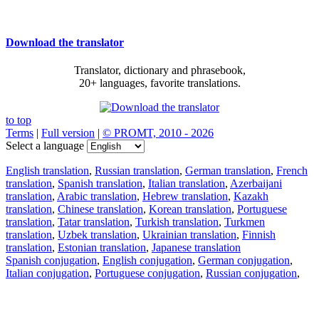
Download the translator
Translator, dictionary and phrasebook,
20+ languages, favorite translations.
to top
Terms
|
Full version
|
© PROMT, 2010 - 2026
Select a language
English translation
,
Russian translation
,
German translation
,
French
translation
,
Spanish translation
,
Italian translation
,
Azerbaijani
translation
,
Arabic translation
,
Hebrew translation
,
Kazakh
translation
,
Chinese translation
,
Korean translation
,
Portuguese
translation
,
Tatar translation
,
Turkish translation
,
Turkmen
translation
,
Uzbek translation
,
Ukrainian translation
,
Finnish
translation
,
Estonian translation
,
Japanese translation
Spanish conjugation
,
English conjugation
,
German conjugation
,
Italian conjugation
,
Portuguese conjugation
,
Russian conjugation
,
French conjugation
.
Features