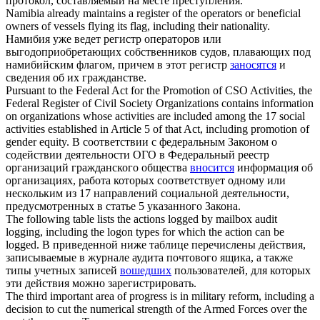
протокол, составляемый на месте преступления.
Namibia already maintains a register of the operators or beneficial
owners of vessels flying its flag,
including
their nationality.
Намибия уже ведет регистр операторов или
выгодоприобретающих собственников судов, плавающих под
намибийским флагом, причем в этот регистр
заносятся
и
сведения об их гражданстве.
Pursuant to the Federal Act for the Promotion of CSO Activities, the
Federal Register of Civil Society Organizations contains information
on organizations whose activities are included among the 17 social
activities established in Article 5 of that Act,
including
promotion of
gender equity.
В соответствии с федеральным Законом о
содействии деятельности ОГО в Федеральный реестр
организаций гражданского общества
вносится
информация об
организациях, работа которых соответствует одному или
нескольким из 17 направлений социальной деятельности,
предусмотренных в статье 5 указанного Закона.
The following table lists the actions logged by mailbox audit
logging,
including
the logon types for which the action can be
logged.
В приведенной ниже таблице перечислены действия,
записываемые в журнале аудита почтового ящика, а также
типы учетных записей
вошедших
пользователей, для которых
эти действия можно зарегистрировать.
The third important area of progress is in military reform,
including
a
decision to cut the numerical strength of the Armed Forces over the