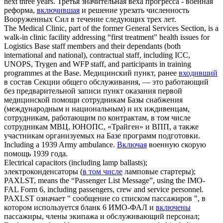
next three years.
Третья значительная веха прогресса - военная
реформа,
включившая
и решение урезать численность
Вооруженных Сил в течение следующих трех лет.
The Medical Clinic, part of the former General Services Section, is a
walk-in clinic facility addressing “first treatment” health issues for
Logistics Base staff members and their dependants (both
international and national), contractual staff,
including
ICC,
UNOPS, Trygen and WFP staff, and participants in training
programmes at the Base.
Медицинский пункт, ранее
входивший
в состав Секции общего обслуживания, — это работающий
без предварительной записи пункт оказания первой
медицинской помощи сотрудникам Базы снабжения
(международным и национальным) и их иждивенцам,
сотрудникам, работающим по контрактам, в том числе
сотрудникам МВЦ, ЮНОПС, «Трайген» и ВПП, а также
участникам организуемых на Базе программ подготовки.
Including
a 1939 Army ambulance.
Включая
военную скорую
помощь 1939 года.
Electrical capacitors (
including
lamp ballasts);
электроконденсаторы (
в том числе
ламповые стартеры);
PAXLST, means the “Passenger List Message”, using the IMO-
FAL Form 6,
including
passengers, crew and service personnel.
PAXLST означает " сообщение со списком пассажиров ", в
котором используется бланк 6 ИМО-ФАЛ и
включены
пассажиры, члены экипажа и обслуживающий персонал;