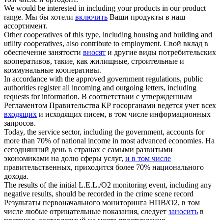
We would be interested in
including
your products in our product
range.
Мы бы хотели
включить
Ваши продукты в наш
ассортимент.
Other cooperatives of this type,
including
housing and building and
utility cooperatives, also contribute to employment.
Свой вклад в
обеспечение занятости
вносят
и другие виды потребительских
кооперативов, такие, как жилищные, строительные и
коммунальные кооперативы.
In accordance with the approved government regulations, public
authorities register all incoming and outgoing letters,
including
requests for information.
В соответствии с утвержденным
Регламентом Правительства КР госорганами ведется учет всех
входящих
и исходящих писем, в том числе информационных
запросов.
Today, the service sector,
including
the government, accounts for
more than 70% of national income in most advanced economies.
На
сегодняшний день в странах с самыми развитыми
экономиками на долю сферы услуг,
и в том числе
правительственных, приходится более 70% национального
дохода.
The results of the initial L.E.L./O2 monitoring event,
including
any
negative results, should be recorded in the crime scene record
Результаты первоначального мониторинга НПВ/О2, в том
числе любые отрицательные показания, следует
заносить
в