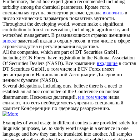
Furthermore, the ad hoc expert group recommended
including
turbidity among the chemical parameters.
Кроме того,
специальная группа экспертов рекомендовала
включить
в
число химических параметров показатель мутности.
Throughout the developing world, women make a significant
contribution to forest conservation,
including
in agroforestry and
watershed management.
В развивающихся странах женщины
вносят
заметный вклад в охрану лесов, в том числе в сфере
агролесоводства и регулирования водостока.
All the companies, which are part of DT Securities GmbH,
including
ECN Forex, have registration in the National Association
Of Securities Dealers (NASD).
Все компании
входящие
в состав
DT Securities GmbH, в том числе и ECN Forex имеет
регистрацию в Национальной Ассоциации Дилеров по
ценным бумагам (NASD).
Several delegations,
including
ours, believe there is a need to
establish an ad hoc committee of the Conference on nuclear
disarmament.
Несколько делегаций,
и в том числе
наша,
считают, что есть необходимость учредить специальный
комитет Конференции по ядерному разоружению.
Examples of word usage in different contexts are provided solely for
linguistic purposes, i.e. to study word usage in a sentence in one
language and how they can be translated into another. All samples
are automatically collected from a variety of publicly available open