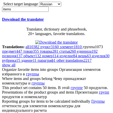
Select target language
Download the translator
Translator, dictionary and phrasebook,
20+ languages, favorite translations.
Translations:
all
10382
пункт
3160
элемент
1810
группа
1073
предмет
447
товар
355
товары
281
статья
260
единица
192
позиция
137
объект
132
номер
114
изделие
84
вещь
63
изделия
30
рубрика
15
здание
11
параграф
1
other translations
2217
show all
Organize favorite
items
into groups
Организация элементов
избранного в
группы
Where
items
and groups belong
Чему принадлежат
номенклатуры и
группы
This product set contains 50
items
.
В этой
группе
50 продуктов.
Presentations of the product groups and
items
Презентации
групп
продуктов и номенклатур
Reporting groups for
items
to be calculated individually
Группы
отчетности для элементов номенклатуры для
индивидуального расчета