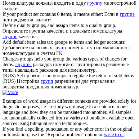
Номенклатуры должны входить в одну
группу
многострочной
скидки.
If your product set contains 0
items
, it means either:
Если в
группе
нет предметов, значит:
Define quality groups, and assign
items
to a quality group.
Определите группы качества и назначьте номенклатуры
группе
качества.
Add default item sales tax groups to
items
and ledger accounts:
Добавление налоговых
групп
номенклатур по умолчанию к
номенклатурам и счетам ГК.
Charges groups help you group the various types of charges for
items
.
Группы
расходов помогают группировать различные
типы накладных расходов для номенклатур.
(RUS) Set up permission groups to regulate the return of sold
items
(RUS) Настройка
групп
разрешений для управления
возвратом проданных номенклатур
Examples of word usage in different contexts are provided solely for
linguistic purposes, i.e. to study word usage in a sentence in one
language and how they can be translated into another. All samples
are automatically collected from a variety of publicly available open
sources using bilingual search technologies.
If you find a spelling, punctuation or any other error in the original
or translation, use the "Report a problem" option or
write to us
.