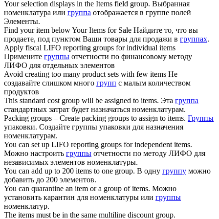
Your selection displays in the
Items
field group.
Выбранная
номенклатура или
группа
отображается в группе полей
Элементы.
Find your item below Your
Items
for Sale
Найдите то, что вы
продаете, под пунктом Ваши товары для продажи в
группах
.
Apply fiscal LIFO reporting groups for individual
items
Примените
группы
отчетности по финансовому методу
ЛИФО для отдельных элементов
Avoid creating too many product sets with few
items
Не
создавайте слишком много
групп
с малым количеством
продуктов
This standard cost group will be assigned to
items
.
Эта
группа
стандартных затрат будет назначаться номенклатурам.
Packing groups – Create packing groups to assign to
items
.
Группы
упаковки. Создайте группы упаковки для назначения
номенклатурам.
You can set up LIFO reporting groups for independent
items
.
Можно настроить
группы
отчетности по методу ЛИФО для
независимых элементов номенклатуры.
You can add up to 200
items
to one group.
В одну
группу
можно
добавить до 200 элементов.
You can quarantine an item or a group of
items
.
Можно
установить карантин для номенклатуры или
группы
номенклатур.
The
items
must be in the same multiline discount group.