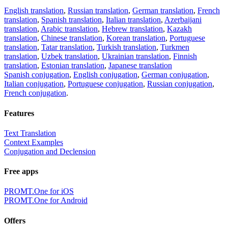
English translation
,
Russian translation
,
German translation
,
French
translation
,
Spanish translation
,
Italian translation
,
Azerbaijani
translation
,
Arabic translation
,
Hebrew translation
,
Kazakh
translation
,
Chinese translation
,
Korean translation
,
Portuguese
translation
,
Tatar translation
,
Turkish translation
,
Turkmen
translation
,
Uzbek translation
,
Ukrainian translation
,
Finnish
translation
,
Estonian translation
,
Japanese translation
Spanish conjugation
,
English conjugation
,
German conjugation
,
Italian conjugation
,
Portuguese conjugation
,
Russian conjugation
,
French conjugation
.
Features
Text Translation
Context Examples
Conjugation and Declension
Free apps
PROMT.One for iOS
PROMT.One for Android
Offers