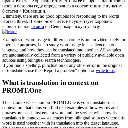
правительства Хорватии о том, чтобы ее выбросы парниковых
газов в базовом году определялись в соответствии с пунктом
6 статьи 4 Конвенции,
Ultimately, there are no good options for
responding
to the North
Korean threat.
В конечном счете, не существует хороших
вариантов для
ответа
на Северокорейскую угрозу.
Examples of word usage in different contexts are provided solely for
linguistic purposes, i.e. to study word usage in a sentence in one
language and how they can be translated into another. All samples
are automatically collected from a variety of publicly available open
sources using bilingual search technologies.
If you find a spelling, punctuation or any other error in the original
or translation, use the "Report a problem" option or
write to us
.
What is translation in context on
PROMT.One
The “Contexts” section on PROMT.One is your translation-in-
context tool that helps you find real examples of how words and
phrases are used. Just enter a word and the service will show its
translation in context — sentences from bilingual sources where this
word is used together with its translation into the target language.