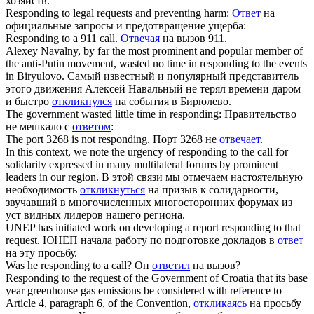
хозяйств.
Responding
to legal requests and preventing harm:
Ответ
на
официальные запросы и предотвращение ущерба:
Responding
to a 911 call.
Отвечая
на вызов 911.
Alexey Navalny, by far the most prominent and popular member of
the anti-Putin movement, wasted no time in
responding
to the events
in Biryulovo.
Самый известный и популярный представитель
этого движения Алексей Навальный не терял времени даром
и быстро
откликнулся
на события в Бирюлево.
The government wasted little time in
responding
:
Правительство
не мешкало с
ответом
:
The port 3268 is not
responding
.
Порт 3268 не
отвечает
.
In this context, we note the urgency of
responding
to the call for
solidarity expressed in many multilateral forums by prominent
leaders in our region.
В этой связи мы отмечаем настоятельную
необходимость
откликнуться
на призыв к солидарности,
звучавший в многочисленных многосторонних форумах из
уст видных лидеров нашего региона.
UNEP has initiated work on developing a report
responding
to that
request.
ЮНЕП начала работу по подготовке докладов в
ответ
на эту просьбу.
Was he
responding
to a call?
Он
ответил
на вызов?
Responding
to the request of the Government of Croatia that its base
year greenhouse gas emissions be considered with reference to
Article 4, paragraph 6, of the Convention,
откликаясь
на просьбу