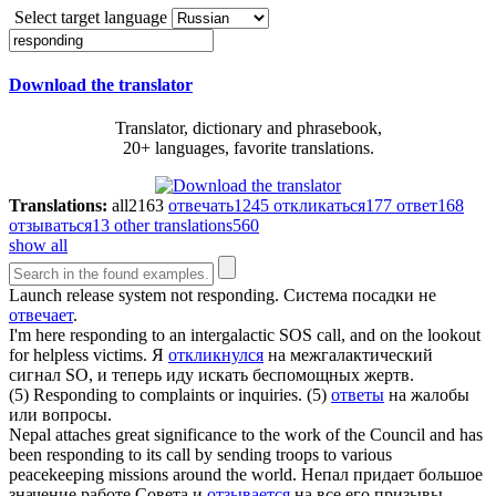
Select target language
Download the translator
Translator, dictionary and phrasebook,
20+ languages, favorite translations.
Translations:
all
2163
отвечать
1245
откликаться
177
ответ
168
отзываться
13
other translations
560
show all
Launch release system not
responding
.
Система посадки не
отвечает
.
I'm here
responding
to an intergalactic SOS call, and on the lookout
for helpless victims.
Я
откликнулся
на межгалактический
сигнал SO, и теперь иду искать беспомощных жертв.
(5)
Responding
to complaints or inquiries.
(5)
ответы
на жалобы
или вопросы.
Nepal attaches great significance to the work of the Council and has
been
responding
to its call by sending troops to various
peacekeeping missions around the world.
Непал придает большое
значение работе Совета и
отзывается
на все его призывы,