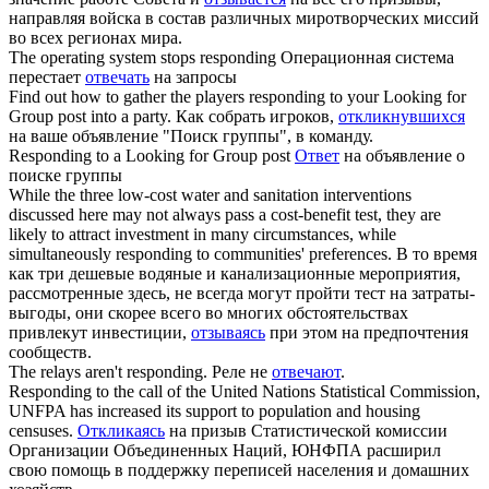
направляя войска в состав различных миротворческих миссий
во всех регионах мира.
The operating system stops
responding
Операционная система
перестает
отвечать
на запросы
Find out how to gather the players
responding
to your Looking for
Group post into a party.
Как собрать игроков,
откликнувшихся
на ваше объявление "Поиск группы", в команду.
Responding
to a Looking for Group post
Ответ
на объявление о
поиске группы
While the three low-cost water and sanitation interventions
discussed here may not always pass a cost-benefit test, they are
likely to attract investment in many circumstances, while
simultaneously
responding
to communities' preferences.
В то время
как три дешевые водяные и канализационные мероприятия,
рассмотренные здесь, не всегда могут пройти тест на затраты-
выгоды, они скорее всего во многих обстоятельствах
привлекут инвестиции,
отзываясь
при этом на предпочтения
сообществ.
The relays aren't
responding
.
Реле не
отвечают
.
Responding
to the call of the United Nations Statistical Commission,
UNFPA has increased its support to population and housing
censuses.
Откликаясь
на призыв Статистической комиссии
Организации Объединенных Наций, ЮНФПА расширил
свою помощь в поддержку переписей населения и домашних