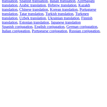
translation
,
Spanish translation
,
Italian translation
,
Azerbaijani
translation
,
Arabic translation
,
Hebrew translation
,
Kazakh
translation
,
Chinese translation
,
Korean translation
,
Portuguese
translation
,
Tatar translation
,
Turkish translation
,
Turkmen
translation
,
Uzbek translation
,
Ukrainian translation
,
Finnish
translation
,
Estonian translation
,
Japanese translation
Spanish conjugation
,
English conjugation
,
German conjugation
,
Italian conjugation
,
Portuguese conjugation
,
Russian conjugation
,
French conjugation
.
Features
Text Translation
Context Examples
Conjugation and Declension
Free apps
PROMT.One for iOS
PROMT.One for Android
Offers
For developers