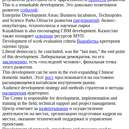
This is a remarkable
development
:
Это довольно позитивное
развитее
событий
:
Enterprise
Development
Areas: Business incubators, Technopoles
and Science Parks
Области развития
предприятий
: бизнес-
инкубаторы, технополюсы и научные парки
Kazakhstan is also encouraging CBM
development
.
Казахстан
также поощряет
освоение
ресурсов МУП.
Development
of work evaluation criteria
Выработка
критериев
оценки труда
Liberal democracy, he concluded, was the “last man,” the end point
of this
development
.
Либеральная демократия, по его
заключению
, есть «последний человек», финальная точка
этого развития.
This
development
can be seen in the ever-expanding Chinese
domestic market.
Этот
рост
прослеживается на постоянно
расширяющемся китайском внутреннем рынке.
Audience
development
strategy and methods
стратегия и методы
расширения
аудитории;
The Centre is responsible for
development
, implementation and
training in the field, technical support and project management.
Центр отвечает за
развертывание
и осуществление
деятельности на местах, организацию подготовки кадров на
местах, оказание технической поддержки и управление
проектами.