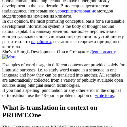
Global climate modelling techniques have undergone steady
development
in the past decade.
В последнее десятилетие
наблюдалось непрерывное
усовершенствование
методов
моделирования изменения климата.
In our opinion, the most promising conceptual basis for a sustainable
development
information system is the body of thought around
natural capital.
По нашему мнению, наиболее перспективная
концептуальная основа системы информации по устойчивому
развитию- это
наработки
, связанные с теориями природного
капитала.
She's at Sturgis
Development
.
Она в Стёрджис
Девелопмент
.
Examples of word usage in different contexts are provided solely for
linguistic purposes, i.e. to study word usage in a sentence in one
language and how they can be translated into another. All samples
are automatically collected from a variety of publicly available open
sources using bilingual search technologies.
If you find a spelling, punctuation or any other error in the original
or translation, use the "Report a problem" option or
write to us
.
What is translation in context on
PROMT.One