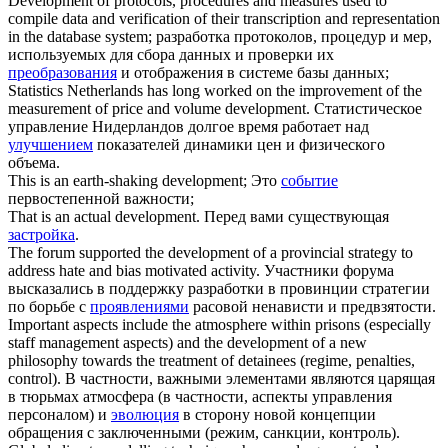
Development
of protocols, procedures and measures used to
compile data and verification of their transcription and representation
in the database system;
разработка протоколов, процедур и мер,
используемых для сбора данных и проверки их
преобразования
и отображения в системе базы данных;
Statistics Netherlands has long worked on the improvement of the
measurement of price and volume
development
.
Статистическое
управление Нидерландов долгое время работает над
улучшением
показателей динамики цен и физического
объема.
This is an earth-shaking
development
;
Это
событие
первостепенной важности;
That is an actual
development
.
Перед вами существующая
застройка
.
The forum supported the
development
of a provincial strategy to
address hate and bias motivated activity.
Участники форума
высказались в поддержку разработки в провинции стратегии
по борьбе с
проявлениями
расовой ненависти и предвзятости.
Important aspects include the atmosphere within prisons (especially
staff management aspects) and the
development
of a new
philosophy towards the treatment of detainees (regime, penalties,
control).
В частности, важными элементами являются царящая
в тюрьмах атмосфера (в частности, аспекты управления
персоналом) и
эволюция
в сторону новой концепции
обращения с заключенными (режим, санкции, контроль).