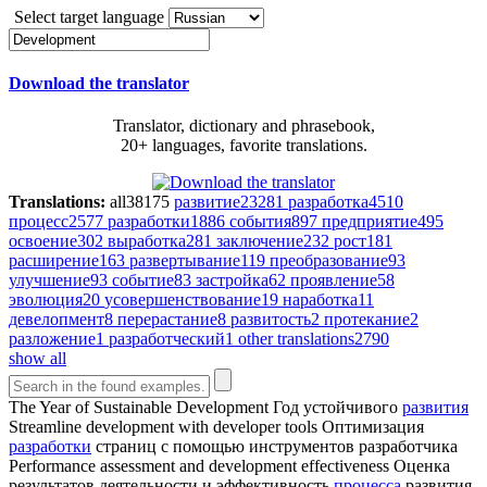
Select target language
Download the translator
Translator, dictionary and phrasebook,
20+ languages, favorite translations.
Translations:
all
38175
развитие
23281
разработка
4510
процесс
2577
разработки
1886
события
897
предприятие
495
освоение
302
выработка
281
заключение
232
рост
181
расширение
163
развертывание
119
преобразование
93
улучшение
93
событие
83
застройка
62
проявление
58
эволюция
20
усовершенствование
19
наработка
11
девелопмент
8
перерастание
8
развитость
2
протекание
2
разложение
1
разработческий
1
other translations
2790
show all
The Year of Sustainable
Development
Год устойчивого
развития
Streamline
development
with developer tools
Оптимизация
разработки
страниц с помощью инструментов разработчика
Performance assessment and
development
effectiveness
Оценка
результатов деятельности и эффективность
процесса
развития