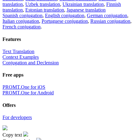
translation
,
Uzbek translation
,
Ukrainian translation
,
Finnish
translation
,
Estonian translation
,
Japanese translation
Spanish conjugation
,
English conjugation
,
German conjugation
,
Italian conjugation
,
Portuguese conjugation
,
Russian conjugation
,
French conjugation
.
Features
Text Translation
Context Examples
Conjugation and Declension
Free apps
PROMT.One for iOS
PROMT.One for Android
Offers
For developers
Copy text