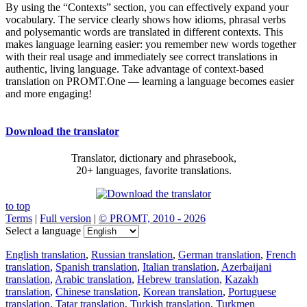
By using the “Contexts” section, you can effectively expand your
vocabulary. The service clearly shows how idioms, phrasal verbs
and polysemantic words are translated in different contexts. This
makes language learning easier: you remember new words together
with their real usage and immediately see correct translations in
authentic, living language. Take advantage of context-based
translation on PROMT.One — learning a language becomes easier
and more engaging!
Download the translator
Translator, dictionary and phrasebook,
20+ languages, favorite translations.
to top
Terms
|
Full version
|
© PROMT, 2010 - 2026
Select a language
English translation
,
Russian translation
,
German translation
,
French
translation
,
Spanish translation
,
Italian translation
,
Azerbaijani
translation
,
Arabic translation
,
Hebrew translation
,
Kazakh
translation
,
Chinese translation
,
Korean translation
,
Portuguese
translation
,
Tatar translation
,
Turkish translation
,
Turkmen