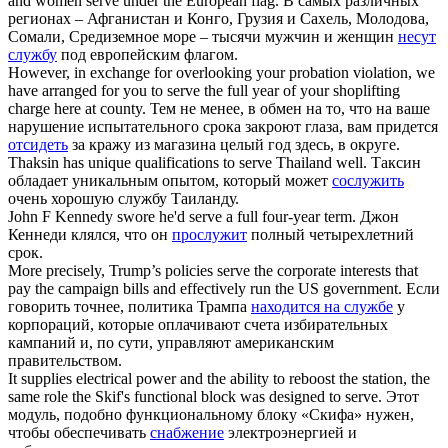
and women
serve
under the European flag.
В самых различных
регионах – Афганистан и Конго, Грузия и Сахель, Молодова,
Сомали, Средиземное море – тысячи мужчин и женщин
несут
службу
под европейским флагом.
However, in exchange for overlooking your probation violation, we
have arranged for you to
serve
the full year of your shoplifting
charge here at county.
Тем не менее, в обмен на то, что на ваше
нарушение испытательного срока закроют глаза, вам придется
отсидеть
за кражу из магазина целый год здесь, в округе.
Thaksin has unique qualifications to
serve
Thailand well.
Таксин
обладает уникальным опытом, который может
сослужить
очень хорошую службу Таиланду.
John F Kennedy swore he'd
serve
a full four-year term.
Джон
Кеннеди клялся, что он
прослужит
полный четырехлетний
срок.
More precisely, Trump’s policies
serve
the corporate interests that
pay the campaign bills and effectively run the US government.
Если
говорить точнее, политика Трампа
находится на службе
у
корпораций, которые оплачивают счета избирательных
кампаний и, по сути, управляют американским
правительством.
It supplies electrical power and the ability to reboost the station, the
same role the Skif's functional block was designed to
serve
.
Этот
модуль, подобно функциональному блоку «Скифа» нужен,
чтобы обеспечивать
снабжение
электроэнергией и