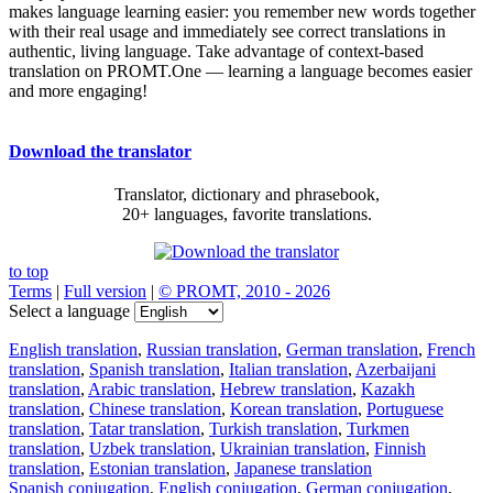
makes language learning easier: you remember new words together
with their real usage and immediately see correct translations in
authentic, living language. Take advantage of context-based
translation on PROMT.One — learning a language becomes easier
and more engaging!
Download the translator
Translator, dictionary and phrasebook,
20+ languages, favorite translations.
to top
Terms
|
Full version
|
© PROMT, 2010 - 2026
Select a language
English translation
,
Russian translation
,
German translation
,
French
translation
,
Spanish translation
,
Italian translation
,
Azerbaijani
translation
,
Arabic translation
,
Hebrew translation
,
Kazakh
translation
,
Chinese translation
,
Korean translation
,
Portuguese
translation
,
Tatar translation
,
Turkish translation
,
Turkmen
translation
,
Uzbek translation
,
Ukrainian translation
,
Finnish
translation
,
Estonian translation
,
Japanese translation
Spanish conjugation
,
English conjugation
,
German conjugation
,