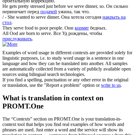
орбитальную коррекцию.
He gets pretty stressed just before we
serve
dinner, so.
Он сильно
нервничает перед
подачей
ужина, так что.
/ - She wanted to
serve
dinner.
Она хотела сегодня
накрыть на
стол
.
They
serve
food to poor people.
Они
кормят
бедных.
All Ood are born to
serve
.
Все Уд рождены, чтобы
прислуживать
.
Examples of word usage in different contexts are provided solely for
linguistic purposes, i.e. to study word usage in a sentence in one
language and how they can be translated into another. All samples
are automatically collected from a variety of publicly available open
sources using bilingual search technologies.
If you find a spelling, punctuation or any other error in the original
or translation, use the "Report a problem" option or
write to us
.
What is translation in context on
PROMT.One
The “Contexts” section on PROMT.One is your translation-in-
context tool that helps you find real examples of how words and
phrases are used. Just enter a word and the service will show its