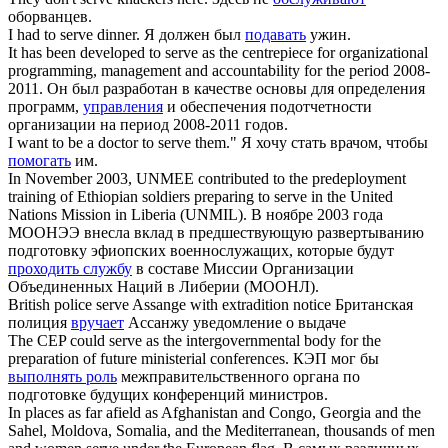
оборванцев.
I had to
serve
dinner.
Я должен был
подавать
ужин.
It has been developed to
serve
as the centrepiece for organizational
programming, management and accountability for the period 2008-
2011.
Он был разработан в качестве основы для определения
программ,
управления
и обеспечения подотчетности
организации на период 2008-2011 годов.
I want to be a doctor to
serve
them."
Я хочу стать врачом, чтобы
помогать
им.
In November 2003, UNMEE contributed to the predeployment
training of Ethiopian soldiers preparing to
serve
in the United
Nations Mission in Liberia (UNMIL).
В ноябре 2003 года
МООНЭЭ внесла вклад в предшествующую развертыванию
подготовку эфиопских военнослужащих, которые будут
проходить службу
в составе Миссии Организации
Объединенных Наций в Либерии (МООНЛ).
British police
serve
Assange with extradition notice
Британская
полиция
вручает
Ассанжу уведомление о выдаче
The CEP could
serve
as the intergovernmental body for the
preparation of future ministerial conferences.
КЭП мог бы
выполнять роль
межправительственного органа по
подготовке будущих конференций министров.
In places as far afield as Afghanistan and Congo, Georgia and the
Sahel, Moldova, Somalia, and the Mediterranean, thousands of men