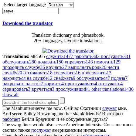
Select target language
Download the translator
Translator, dictionary and phrasebook,
20+ languages, favorite translations.
Translations:
all
4505
служить
1477
работать
342
послужить
331
обслуживать
280
подавать
150
управлять
143
помогать
129
проходить службу
36
вручать
27
выполнять роль
26
нести
службу
20
отсиживать
18
сослужить
16
прослужить
13
находиться на службе
12
снабжать
9
обслуживаться
7
подача
7
накрывать на стол
7
кормить
4
прислуживать
4
отслужить
4
сервировать
3
вручаться
3
прослуживший
1
other translations
1436
show all
The Manhunters
serve
me now.
Сейчас Охотники
служат
мне.
And
serve
Bailey Browning and her skank friends?
В которых
работает
Бейли Браунинг и ее обкуренные друзья?
The swap lines would also
serve
American interests.
Соглашения о
свопах также
послужат
американским интересам.
They don't
serve
knackers here.
Здесь не
обслуживают