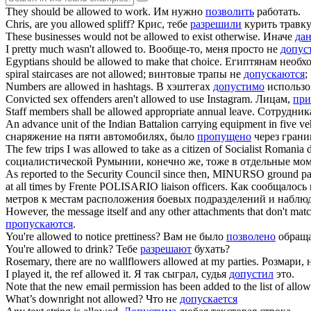
They should be
allowed
to work.
Им нужно
позволить
работать.
Chris, are you
allowed
spliff?
Крис, тебе
разрешили
курить травк
These businesses would not be
allowed
to exist otherwise.
Иначе
да
I pretty much wasn't
allowed
to.
Вообще-то, меня просто не
допус
Egyptians should be
allowed
to make that choice.
Египтянам необх
spiral staircases are not
allowed
;
винтовые трапы не
допускаются
;
Numbers are
allowed
in hashtags.
В хэштегах
допустимо
использо
Convicted sex offenders aren't
allowed
to use Instagram.
Лицам,
пр
Staff members shall be
allowed
appropriate annual leave.
Сотрудни
An advance unit of the Indian Battalion carrying equipment in five v
снаряжение на пяти автомобилях, было
пропущено
через грани
The few trips I was
allowed
to take as a citizen of Socialist Romania 
социалистической Румынии, конечно же, тоже в отдельные мом
As reported to the Security Council since then, MINURSO ground pat
at all times by Frente POLISARIO liaison officers.
Как сообщалось 
метров к местам расположения боевых подразделений и наб
However, the message itself and any other attachments that don't match
пропускаются
.
You're
allowed
to notice prettiness?
Вам не было
позволено
обраща
You're
allowed
to drink?
Тебе
разрешают
бухать?
Rosemary, there are no wallflowers
allowed
at my parties.
Розмари,
I played it, the ref
allowed
it.
Я так сыграл, судья
допустил
это.
Note that the new email permission has been added to the list of
allo
What’s downright not
allowed
?
Что не
допускается