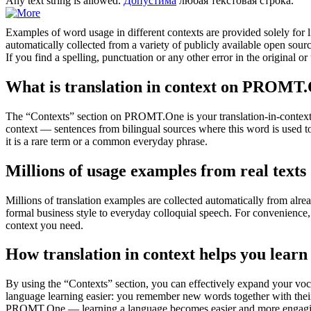
Any text string is
allowed
.
Допустима
любая текстовая строка.
Examples of word usage in different contexts are provided solely for l
automatically collected from a variety of publicly available open sour
If you find a spelling, punctuation or any other error in the original o
What is translation in context on PROMT
The “Contexts” section on PROMT.One is your translation-in-context to
context — sentences from bilingual sources where this word is used to
it is a rare term or a common everyday phrase.
Millions of usage examples from real texts
Millions of translation examples are collected automatically from alr
formal business style to everyday colloquial speech. For convenience, t
context you need.
How translation in context helps you learn
By using the “Contexts” section, you can effectively expand your voc
language learning easier: you remember new words together with their 
PROMT.One — learning a language becomes easier and more engag