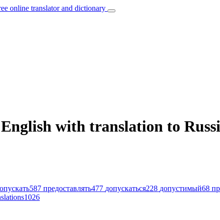
ree online translator and dictionary
English with translation to Russ
опускать
587
предоставлять
477
допускаться
228
допустимый
68
пр
nslations
1026