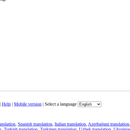
|
Help
|
Mobile version
|
Select a language
anslation
,
Spanish translation
,
Italian translation
,
Azerbaijani translation
n
,
Turkish translation
,
Turkmen translation
,
Uzbek translation
,
Ukrainian