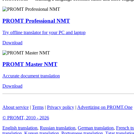
PROMT Professional NMT
Try offline translator for your PC and laptop
Download
PROMT Master NMT
Accurate document translation
Download
About service
|
Terms
|
Privacy policy
|
Advertizing on PROMT.One
© PROMT, 2010 - 2026
English translation
,
Russian translation
,
German translation
,
French tr
translation
,
Korean translation
,
Portuguese translation
,
Tatar translatio