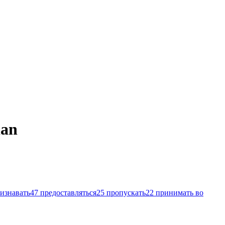
ian
изнавать
47
предоставляться
25
пропускать
22
принимать во