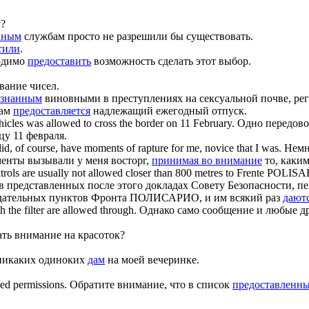
у?
нным
службам просто не разрешили бы существовать.
тили
.
одимо
предоставить
возможность сделать этот выбор.
вание чисел.
изнанным
виновными в преступлениях на сексуальной почве, реги
кам
предоставляется
надлежащий ежегодный отпуск.
ehicles was
allowed
to cross the border on 11 February.
Одно передово
цу 11 февраля.
did, of course, have moments of rapture for me, novice that I was.
Немн
енты вызывали у меня восторг,
принимая во внимание
то, каким
rols are usually not
allowed
closer than 800 metres to Frente POLISARI
в представленных после этого докладах Совету Безопасности,
людательных пунктов Фронта ПОЛИСАРИО, и им всякий раз
дают
 the filter are
allowed
through.
Однако само сообщение и любые др
ть внимание на красоток?
 никаких одиноких
дам
на моей вечеринке.
wed
permissions.
Обратите внимание, что в список
предоставленн