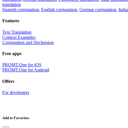
translation
Spanish conjugation
,
English conjugation
,
German conjugation
,
Itali
Features
Text Translation
Context Examples
Conjugation and Declension
Free apps
PROMT.One for iOS
PROMT.One for Android
Offers
For developers
Add to Favorites