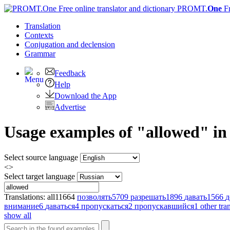
PROMT.
One
F
Translation
Contexts
Conjugation
and declension
Grammar
Feedback
Help
Download the App
Advertise
Usage examples of "allowed" in 
Select source language
<>
Select target language
Translations:
all
11664
позволять
5709
разрешать
1896
давать
1566
д
внимание
6
даваться
4
пропускаться
2
пропускавшийся
1
other tra
show all