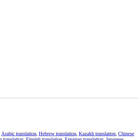
,
Arabic translation
,
Hebrew translation
,
Kazakh translation
,
Chinese
 translation
,
Finnish translation
,
Estonian translation
,
Japanese