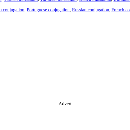
an conjugation
,
Portuguese conjugation
,
Russian conjugation
,
French co
Advert