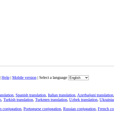
|
Help
|
Mobile version
|
Select a language
anslation
,
Spanish translation
,
Italian translation
,
Azerbaijani translation
n
,
Turkish translation
,
Turkmen translation
,
Uzbek translation
,
Ukrainian
an conjugation
,
Portuguese conjugation
,
Russian conjugation
,
French co