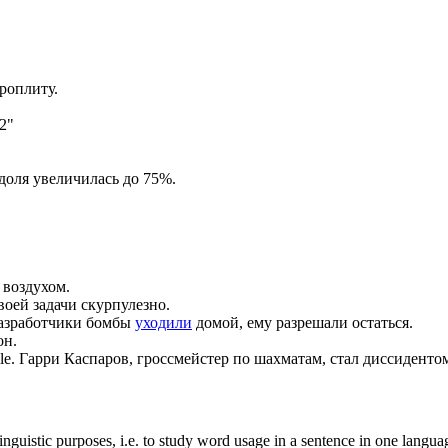
роплиту.
2"
 доля увеличилась до 75%.
воздухом.
оей задачи скурпулезно.
разработчики бомбы
уходили
домой, ему разрешали остаться.
он.
le.
Гарри Каспаров, гроссмейстер по шахматам, стал диссиденто
inguistic purposes, i.e. to study word usage in a sentence in one langua