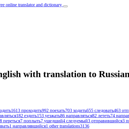
ree online translator and dictionary
lish with translation to Russia
одить
1613
проходить
992
поехать
703
ходить
655
следовать
463
отп
авляться
182
ездить
153
уезжать
86
направляться
82
лететь
74
напра
8
переться
7
поплыть
7
ушедший
4
следуемый
3
отправившийся
3
п
ывать
1
направлявшийся
1
other translations
3136