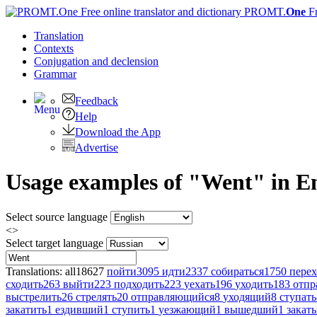
PROMT.
One
F
Translation
Contexts
Conjugation
and declension
Grammar
Feedback
Help
Download the App
Advertise
Usage examples of "Went" in Eng
Select source language
<>
Select target language
Translations:
all
18627
пойти
3095
идти
2337
собираться
1750
перех
сходить
263
выйти
223
подходить
223
уехать
196
уходить
183
отпр
выстрелить
26
стрелять
20
отправляющийся
8
уходящий
8
ступать
закатить
1
ездивший
1
ступить
1
уезжающий
1
вышедший
1
закат