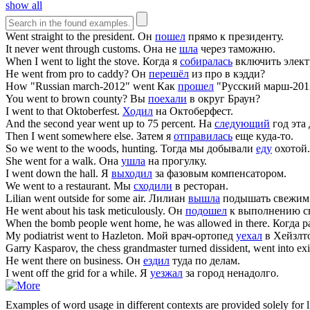
show all
Went
straight to the president.
Он
пошел
прямо к президенту.
It never
went
through customs.
Она не
шла
через таможню.
When I
went
to light the stove.
Когда я
собиралась
включить элект
He
went
from pro to caddy?
Он
перешёл
из про в кэдди?
How "Russian march-2012"
went
Как
прошел
"Русский марш-201
You
went
to brown county?
Вы
поехали
в округ Браун?
I
went
to that Oktoberfest.
Ходил
на Октоберфест.
And the second year
went
up to 75 percent.
На
следующий
год эта
Then I
went
somewhere else.
Затем я
отправилась
еще куда-то.
So we
went
to the woods, hunting.
Тогда мы добывали
еду
охотой.
She
went
for a walk.
Она
ушла
на прогулку.
I
went
down the hall.
Я
выходил
за фазовым компенсатором.
We
went
to a restaurant.
Мы
сходили
в ресторан.
Lilian
went
outside for some air.
Лилиан
вышла
подышать свежим 
He
went
about his task meticulously.
Он
подошел
к выполнению св
When the bomb people
went
home, he was allowed in there.
Когда 
My podiatrist
went
to Hazleton.
Мой врач-ортопед
уехал
в Хейзлт
Garry Kasparov, the chess grandmaster turned dissident,
went
into exi
He
went
there on business.
Он
ездил
туда по делам.
I
went
off the grid for a while.
Я
уезжал
за город ненадолго.
Examples of word usage in different contexts are provided solely for l