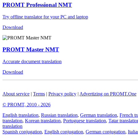
PROMT Professional NMT
Try offline translator for your PC and laptop
Download
PROMT Master NMT
Accurate document translation
Download
About service
|
Terms
|
Privacy policy
|
Advertizing on PROMT.One
© PROMT, 2010 - 2026
English translation
,
Russian translation
,
German translation
,
French tr
translation
,
Korean translation
,
Portuguese translation
,
Tatar translatio
translation
Spanish conjugation
,
English conjugation
,
German conjugation
,
Itali