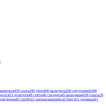
n
равиться
459
ехать
430
уйти
406
выходить
290
следующий
268
виться
51
полететь
49
сойти
46
съездить
45
выходящий
36
плыть
29
ройденный
2
пройти
2
направляющийся
2
брести
1
уехавший
1