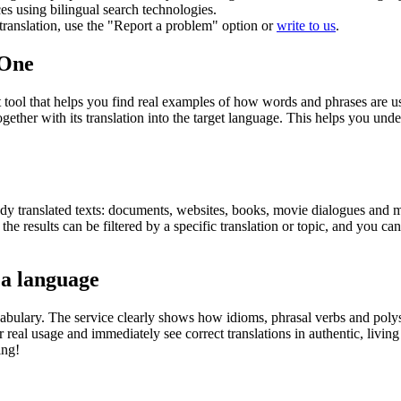
ces using bilingual search technologies.
r translation, use the "Report a problem" option or
write to us
.
.One
ol that helps you find real examples of how words and phrases are used
gether with its translation into the target language. This helps you un
eady translated texts: documents, websites, books, movie dialogues and m
he results can be filtered by a specific translation or topic, and you c
 a language
abulary. The service clearly shows how idioms, phrasal verbs and polys
real usage and immediately see correct translations in authentic, livin
ing!