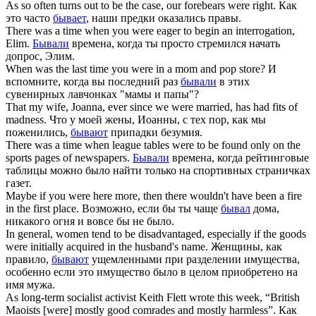
As so often turns out to be the case, our forebears
were
right.
Как
это часто
бывает
, наши предки оказались правы.
There was a time when you
were
eager to begin an interrogation,
Elim.
Бывали
времена, когда ты просто стремился начать
допрос, Элим.
When was the last time you
were
in a mom and pop store?
И
вспомните, когда вы последний раз
бывали
в этих
сувенирных лавчонках "мамы и папы"?
That my wife, Joanna, ever since we
were
married, has had fits of
madness.
Что у моей жены, Иоанны, с тех пор, как мы
поженились,
бывают
припадки безумия.
There was a time when league tables
were
to be found only on the
sports pages of newspapers.
Бывали
времена, когда рейтинговые
таблицы можно было найти только на спортивных страничках
газет.
Maybe if you
were
here more, then there wouldn't have been a fire
in the first place.
Возможно, если бы ты чаще
бывал
дома,
никакого огня и вовсе бы не было.
In general, women tend to be disadvantaged, especially if the goods
were
initially acquired in the husband's name.
Женщины, как
правило,
бывают
ущемленными при разделении имущества,
особенно если это имущество было в целом приобретено на
имя мужа.
As long-term socialist activist Keith Flett wrote this week, “British
Maoists [
were
] mostly good comrades and mostly harmless”.
Как