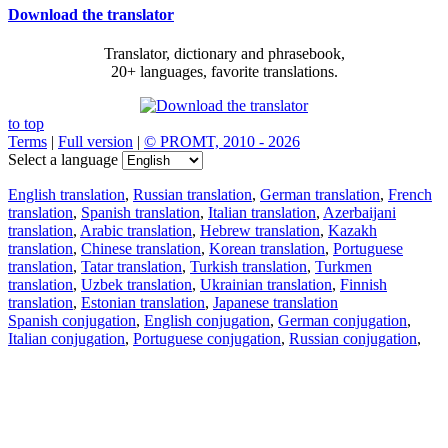
Download the translator
Translator, dictionary and phrasebook,
20+ languages, favorite translations.
to top
Terms
|
Full version
|
© PROMT, 2010 - 2026
Select a language
English translation
,
Russian translation
,
German translation
,
French
translation
,
Spanish translation
,
Italian translation
,
Azerbaijani
translation
,
Arabic translation
,
Hebrew translation
,
Kazakh
translation
,
Chinese translation
,
Korean translation
,
Portuguese
translation
,
Tatar translation
,
Turkish translation
,
Turkmen
translation
,
Uzbek translation
,
Ukrainian translation
,
Finnish
translation
,
Estonian translation
,
Japanese translation
Spanish conjugation
,
English conjugation
,
German conjugation
,
Italian conjugation
,
Portuguese conjugation
,
Russian conjugation
,
French conjugation
.
Features
Text Translation