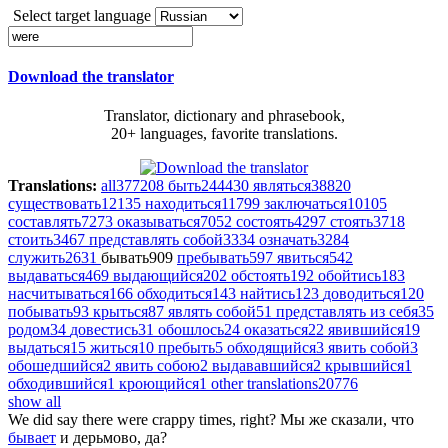
Select target language
Download the translator
Translator, dictionary and phrasebook,
20+ languages, favorite translations.
Translations:
all
377208
быть
244430
являться
38820
существовать
12135
находиться
11799
заключаться
10105
составлять
7273
оказываться
7052
состоять
4297
стоять
3718
стоить
3467
представлять собой
3334
означать
3284
служить
2631
бывать
909
пребывать
597
явиться
542
выдаваться
469
выдающийся
202
обстоять
192
обойтись
183
насчитываться
166
обходиться
143
найтись
123
доводиться
120
побывать
93
крыться
87
являть собой
51
представлять из себя
35
родом
34
довестись
31
обошлось
24
оказаться
22
явившийся
19
выдаться
15
житься
10
пребыть
5
обходящийся
3
явить собой
3
обошедшийся
2
явить собою
2
выдававшийся
2
крывшийся
1
обходившийся
1
кроющийся
1
other translations
20776
show all
We did say there
were
crappy times, right?
Мы же сказали, что
бывает
и дерьмово, да?