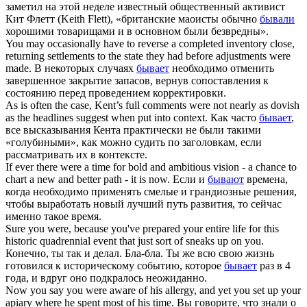
заметил на этой неделе известный общественный активист
Кит Флетт (Keith Flett), «британские маоисты обычно
бывали
хорошими товарищами и в основном были безвредны».
You may occasionally have to reverse a completed inventory close,
returning settlements to the state they had before adjustments
were
made.
В некоторых случаях
бывает
необходимо отменить
завершенное закрытие запасов, вернув сопоставления к
состоянию перед проведением корректировки.
As is often the case, Kent’s full comments
were
not nearly as dovish
as the headlines suggest when put into context.
Как часто
бывает
,
все высказывания Кента практически не были такими
«голубиными», как можно судить по заголовкам, если
рассматривать их в контексте.
If ever there
were
a time for bold and ambitious vision - a chance to
chart a new and better path - it is now.
Если и
бывают
времена,
когда необходимо применять смелые и грандиозные решения,
чтобы выработать новый лучший путь развития, то сейчас
именно такое время.
Sure you
were
, because you've prepared your entire life for this
historic quadrennial event that just sort of sneaks up on you.
Конечно, ты так и делал. Бла-бла. Ты же всю свою жизнь
готовился к историческому событию, которое
бывает
раз в 4
года, и вдруг оно подкралось неожиданно.
Now you say you
were
aware of his allergy, and yet you set up your
apiary where he spent most of his time.
Вы говорите, что знали о