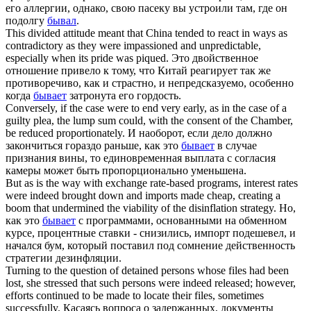
его аллергии, однако, свою пасеку вы устроили там, где он
подолгу
бывал
.
This divided attitude meant that China tended to react in ways as
contradictory as they
were
impassioned and unpredictable,
especially when its pride was piqued.
Это двойственное
отношение привело к тому, что Китай реагирует так же
противоречиво, как и страстно, и непредсказуемо, особенно
когда
бывает
затронута его гордость.
Conversely, if the case
were
to end very early, as in the case of a
guilty plea, the lump sum could, with the consent of the Chamber,
be reduced proportionately.
И наоборот, если дело должно
закончиться гораздо раньше, как это
бывает
в случае
признания вины, то единовременная выплата с согласия
камеры может быть пропорционально уменьшена.
But as is the way with exchange rate-based programs, interest rates
were
indeed brought down and imports made cheap, creating a
boom that undermined the viability of the disinflation strategy.
Но,
как это
бывает
с программами, основанными на обменном
курсе, процентные ставки - снизились, импорт подешевел, и
начался бум, который поставил под сомнение действенность
стратегии дезинфляции.
Turning to the question of detained persons whose files had been
lost, she stressed that such persons
were
indeed released; however,
efforts continued to be made to locate their files, sometimes
successfully.
Касаясь вопроса о задержанных, документы