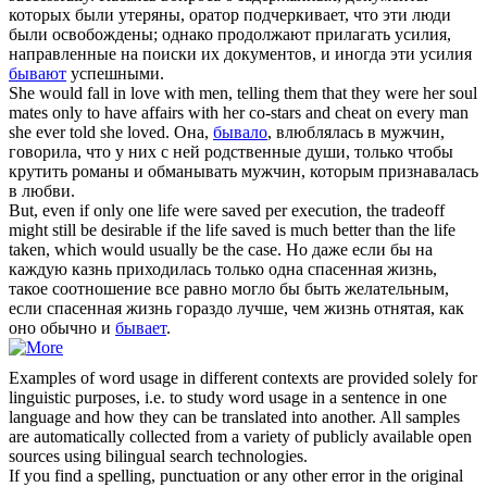
которых были утеряны, оратор подчеркивает, что эти люди
были освобождены; однако продолжают прилагать усилия,
направленные на поиски их документов, и иногда эти усилия
бывают
успешными.
She would fall in love with men, telling them that they
were
her soul
mates only to have affairs with her co-stars and cheat on every man
she ever told she loved.
Она,
бывало
, влюблялась в мужчин,
говорила, что у них с ней родственные души, только чтобы
крутить романы и обманывать мужчин, которым признавалась
в любви.
But, even if only one life
were
saved per execution, the tradeoff
might still be desirable if the life saved is much better than the life
taken, which would usually be the case.
Но даже если бы на
каждую казнь приходилась только одна спасенная жизнь,
такое соотношение все равно могло бы быть желательным,
если спасенная жизнь гораздо лучше, чем жизнь отнятая, как
оно обычно и
бывает
.
Examples of word usage in different contexts are provided solely for
linguistic purposes, i.e. to study word usage in a sentence in one
language and how they can be translated into another. All samples
are automatically collected from a variety of publicly available open
sources using bilingual search technologies.
If you find a spelling, punctuation or any other error in the original